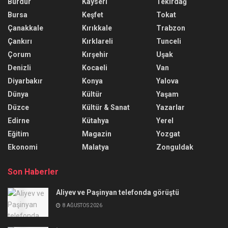
Burdur
Kayseri
Tekirdağ
Bursa
Keşfet
Tokat
Çanakkale
Kırıkkale
Trabzon
Çankırı
Kırklareli
Tunceli
Çorum
Kırşehir
Uşak
Denizli
Kocaeli
Van
Diyarbakır
Konya
Yalova
Dünya
Kültür
Yaşam
Düzce
Kültür & Sanat
Yazarlar
Edirne
Kütahya
Yerel
Eğitim
Magazin
Yozgat
Ekonomi
Malatya
Zonguldak
Son Haberler
Aliyev ve Paşinyan telefonda görüştü
8 AĞUSTOS 2026