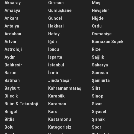
Aksaray
Giresun
Muş
Amasya
Gümüşhane
Nevşehir
Ankara
Güncel
Niğde
Antalya
Hakkari
Ordu
Ardahan
Hatay
Osmaniye
Artvin
Iğdır
Ramazan Suçek
Astroloji
İpucu
Rize
Aydın
Isparta
Sağlık
Balıkesir
İstanbul
Sakarya
Bartın
İzmir
Samsun
Batman
Jinda Yaşar
Şanlıurfa
Bayburt
Kahramanmaraş
Siirt
Bilecik
Karabük
Sinop
Bilim & Teknoloji
Karaman
Sivas
Bingöl
Kars
Siyaset
Bitlis
Kastamonu
Şırnak
Bolu
Kategorisiz
Spor