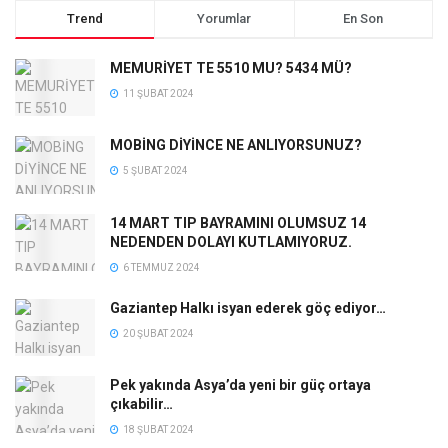
Trend
Yorumlar
En Son
MEMURİYET TE 5510 MU? 5434 MÜ?
11 ŞUBAT 2024
MOBİNG DİYİNCE NE ANLIYORSUNUZ?
5 ŞUBAT 2024
14 MART TIP BAYRAMINI OLUMSUZ 14
NEDENDEN DOLAYI KUTLAMIYORUZ.
6 TEMMUZ 2024
Gaziantep Halkı isyan ederek göç ediyor…
20 ŞUBAT 2024
Pek yakında Asya’da yeni bir güç ortaya
çıkabilir…
18 ŞUBAT 2024