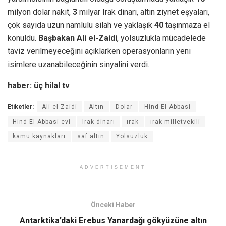
milyon dolar nakit,
3
milyar Irak dinarı, altın ziynet eşyaları,
çok sayıda uzun namlulu silah ve yaklaşık
40
taşınmaza el
konuldu.
Başbakan Ali el-Zaidi
, yolsuzlukla mücadelede
taviz verilmeyeceğini açıklarken operasyonların yeni
isimlere uzanabileceğinin sinyalini verdi.
haber: üç hilal tv
Etiketler:
Ali el-Zaidi
Altın
Dolar
Hind El-Abbasi
Hind El-Abbasi evi
Irak dinarı
ırak
ırak milletvekili
kamu kaynakları
saf altın
Yolsuzluk
ADVERTISEMENT
Önceki Haber
Antarktika’daki Erebus Yanardağı gökyüzüne altın