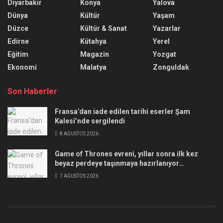
Diyarbakır
Konya
Yalova
Dünya
Kültür
Yaşam
Düzce
Kültür & Sanat
Yazarlar
Edirne
Kütahya
Yerel
Eğitim
Magazin
Yozgat
Ekonomi
Malatya
Zonguldak
Son Haberler
Fransa’dan iade edilen tarihi eserler Şam
Kalesi’nde sergilendi
8 AĞUSTOS 2026
Game of Thrones evreni, yıllar sonra ilk kez
beyaz perdeye taşınmaya hazırlanıyor…
7 AĞUSTOS 2026