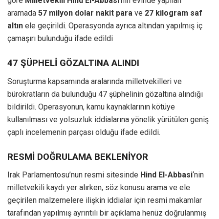
göre
Milletvekili Hind El-Abbasi
‘nin evinde yapılan
aramada
57 milyon dolar nakit para
ve
27 kilogram saf
altın
ele geçirildi. Operasyonda ayrıca altından yapılmış iç
çamaşırı bulunduğu ifade edildi
47 ŞÜPHELİ GÖZALTINA ALINDI
Soruşturma kapsamında aralarında milletvekilleri ve
bürokratların da bulunduğu 47 şüphelinin gözaltına alındığı
bildirildi. Operasyonun, kamu kaynaklarının kötüye
kullanılması ve yolsuzluk iddialarına yönelik yürütülen geniş
çaplı incelemenin parçası olduğu ifade edildi.
RESMİ DOĞRULAMA BEKLENİYOR
Irak Parlamentosu’nun resmi sitesinde
Hind El-Abbasi
‘nin
milletvekili kaydı yer alırken, söz konusu arama ve ele
geçirilen malzemelere ilişkin iddialar için resmi makamlar
tarafından yapılmış ayrıntılı bir açıklama henüz doğrulanmış