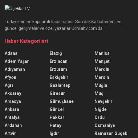
Türkiye'nin en kapsamlı haber sitesi. Son dakika haberleri, en
güncel gelişmeler ve özel yazarlar Uchilaltv.com'da
Haber Kategorileri
Adana
Elazığ
Manisa
Adem Yaşar
Erzincan
Manşet
Adıyaman
Erzurum
Mardin
Afyon
Eskişehir
Mersin
Ağrı
Gaziantep
Muğla
Aksaray
Giresun
Muş
Amasya
Gümüşhane
Nevşehir
Ankara
Güncel
Niğde
Antalya
Hakkari
Ordu
Ardahan
Hatay
Osmaniye
Artvin
Iğdır
Ramazan Suçek