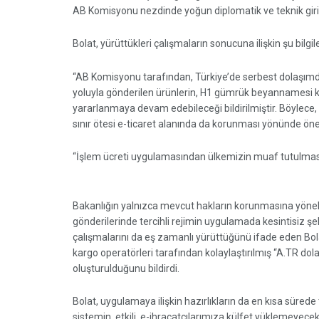
AB Komisyonu nezdinde yoğun diplomatik ve teknik gir
Bolat, yürüttükleri çalışmaların sonucuna ilişkin şu bilgile
“AB Komisyonu tarafından, Türkiye’de serbest dolaşımda
yoluyla gönderilen ürünlerin, H1 gümrük beyannamesi ka
yararlanmaya devam edebileceği bildirilmiştir. Böylece, 
sınır ötesi e-ticaret alanında da korunması yönünde öne
“İşlem ücreti uygulamasından ülkemizin muaf tutulması
Bakanlığın yalnızca mevcut hakların korunmasına yönelik
gönderilerinde tercihli rejimin uygulamada kesintisiz şe
çalışmalarını da eş zamanlı yürüttüğünü ifade eden Bolat
kargo operatörleri tarafından kolaylaştırılmış “A.TR d
oluşturulduğunu bildirdi.
Bolat, uygulamaya ilişkin hazırlıkların da en kısa süred
sistemin, etkili, e-ihracatçılarımıza külfet yüklemeyece