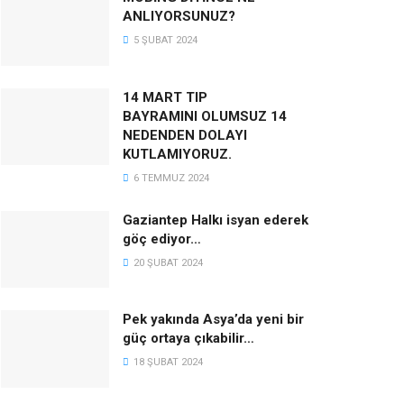
ANLIYORSUNUZ?
5 ŞUBAT 2024
14 MART TIP
BAYRAMINI OLUMSUZ 14
NEDENDEN DOLAYI
KUTLAMIYORUZ.
6 TEMMUZ 2024
Gaziantep Halkı isyan ederek
göç ediyor…
20 ŞUBAT 2024
Pek yakında Asya’da yeni bir
güç ortaya çıkabilir…
18 ŞUBAT 2024