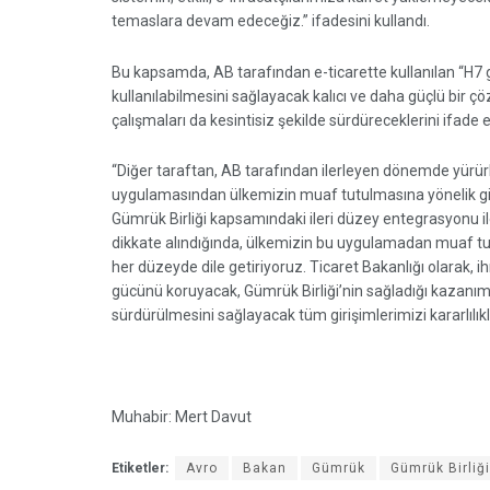
temaslara devam edeceğiz.” ifadesini kullandı.
Bu kapsamda, AB tarafından e-ticarette kullanılan “H
kullanılabilmesini sağlayacak kalıcı ve daha güçlü bir
çalışmaları da kesintisiz şekilde sürdüreceklerini ifade e
“Diğer taraftan, AB tarafından ilerleyen dönemde yürür
uygulamasından ülkemizin muaf tutulmasına yönelik giri
Gümrük Birliği kapsamındaki ileri düzey entegrasyonu 
dikkate alındığında, ülkemizin bu uygulamadan muaf t
her düzeyde dile getiriyoruz. Ticaret Bakanlığı olarak, 
gücünü koruyacak, Gümrük Birliği’nin sağladığı kazanımlar
sürdürülmesini sağlayacak tüm girişimlerimizi kararlıl
Muhabir: Mert Davut
Etiketler:
Avro
Bakan
Gümrük
Gümrük Birliği