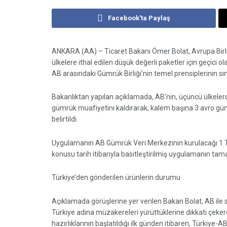
Facebook'ta Paylaş
ANKARA (AA) – Ticaret Bakanı Ömer Bolat, Avrupa Birliğ
ülkelere ithal edilen düşük değerli paketler için geçici 
AB arasındaki Gümrük Birliği’nin temel prensiplerinin sın
Bakanlıktan yapılan açıklamada, AB’nin, üçüncü ülkelerd
gümrük muafiyetini kaldırarak, kalem başına 3 avro gü
belirtildi.
Uygulamanın AB Gümrük Veri Merkezinin kurulacağı 1 
konusu tarih itibarıyla basitleştirilmiş uygulamanın tama
Türkiye’den gönderilen ürünlerin durumu
Açıklamada görüşlerine yer verilen Bakan Bolat, AB ile s
Türkiye adına müzakereleri yürüttüklerine dikkati çeke
hazırlıklarının başlatıldığı ilk günden itibaren, Türkiye