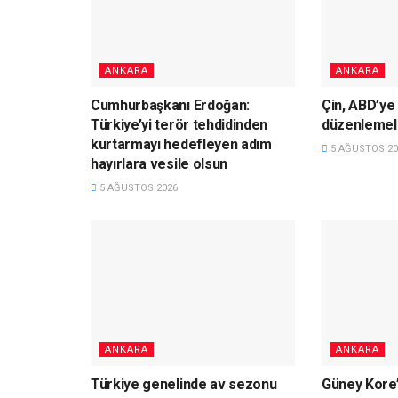
ANKARA
ANKARA
Cumhurbaşkanı Erdoğan:
Çin, ABD’ye 
Türkiye’yi terör tehdidinden
düzenlemele
kurtarmayı hedefleyen adım
5 AĞUSTOS 20
hayırlara vesile olsun
5 AĞUSTOS 2026
ANKARA
ANKARA
Türkiye genelinde av sezonu
Güney Kore’