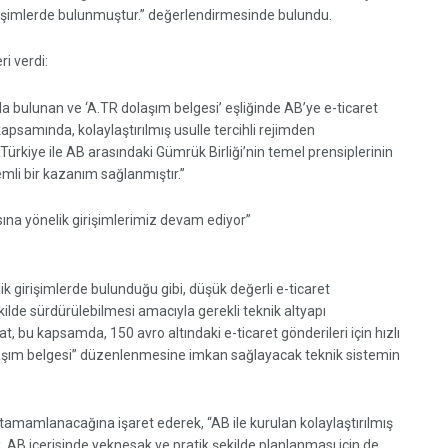
işimlerde bulunmuştur.” değerlendirmesinde bulundu.
ri verdi:
 bulunan ve ‘A.TR dolaşım belgesi’ eşliğinde AB’ye e-ticaret
psamında, kolaylaştırılmış usulle tercihli rejimden
Türkiye ile AB arasındaki Gümrük Birliği’nin temel prensiplerinin
mli bir kazanım sağlanmıştır.”
na yönelik girişimlerimiz devam ediyor”
 girişimlerde bulunduğu gibi, düşük değerli e-ticaret
kilde sürdürülebilmesi amacıyla gerekli teknik altyapı
, bu kapsamda, 150 avro altındaki e-ticaret gönderileri için hızlı
olaşım belgesi” düzenlenmesine imkan sağlayacak teknik sistemin
e tamamlanacağına işaret ederek, “AB ile kurulan kolaylaştırılmış
k, AB içerisinde yeknesak ve pratik şekilde planlanması için de