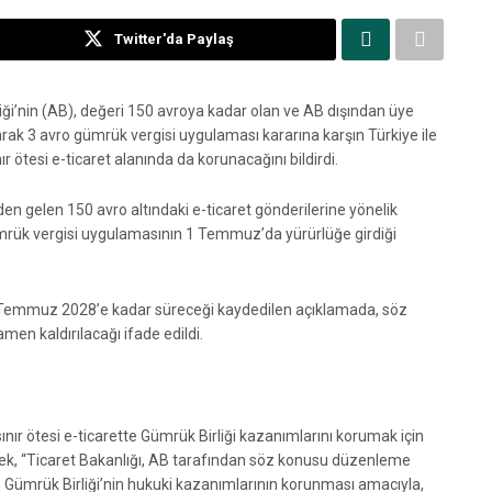
Twitter'da Paylaş
i’nin (AB), değeri 150 avroya kadar olan ve AB dışından üye
olarak 3 avro gümrük vergisi uygulaması kararına karşın Türkiye ile
ır ötesi e-ticaret alanında da korunacağını bildirdi.
en gelen 150 avro altındaki e-ticaret gönderilerine yönelik
mrük vergisi uygulamasının 1 Temmuz’da yürürlüğe girdiği
Temmuz 2028’e kadar süreceği kaydedilen açıklamada, söz
men kaldırılacağı ifade edildi.
ınır ötesi e-ticarette Gümrük Birliği kazanımlarını korumak için
rek, “Ticaret Bakanlığı, AB tarafından söz konusu düzenleme
-AB Gümrük Birliği’nin hukuki kazanımlarının korunması amacıyla,