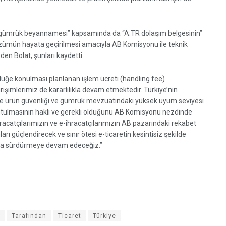
7 gümrük beyannamesi” kapsamında da “A.TR dolaşım belgesinin”
 çözümün hayata geçirilmesi amacıyla AB Komisyonu ile teknik
den Bolat, şunları kaydetti:
lüğe konulması planlanan işlem ücreti (handling fee)
şimlerimiz de kararlılıkla devam etmektedir. Türkiye’nin
ile ürün güvenliği ve gümrük mevzuatındaki yüksek uyum seviyesi
utulmasının haklı ve gerekli olduğunu AB Komisyonu nezdinde
ihracatçılarımızın ve e-ihracatçılarımızın AB pazarındaki rekabet
ı güçlendirecek ve sınır ötesi e-ticaretin kesintisiz şekilde
ıkla sürdürmeye devam edeceğiz.”
Tarafından
Ticaret
Türkiye