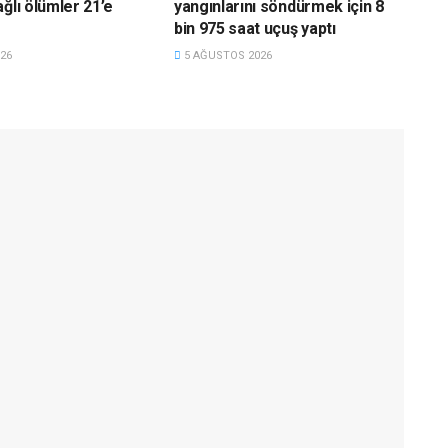
ğlı ölümler 21’e
yangınlarını söndürmek için 8
bin 975 saat uçuş yaptı
26
5 AĞUSTOS 2026