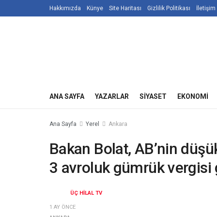
Hakkımızda
Künye
Site Haritası
Gizlilik Politikası
İletişim
ANA SAYFA
YAZARLAR
SIYASET
EKONOMI
Ana Sayfa
Yerel
Ankara
Bakan Bolat, AB’nin düşük 
3 avroluk gümrük vergisi 
ÜÇ HILAL TV
1 AY ÖNCE