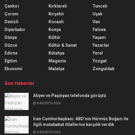
Çankırı
Kırklareli
Tunceli
Çorum
Kırşehir
Uşak
Denizli
Kocaeli
Van
Diyarbakır
Konya
Yalova
Dünya
Kültür
Yaşam
Düzce
Kültür & Sanat
Yazarlar
Edirne
Kütahya
Yerel
Eğitim
Magazin
Yozgat
Ekonomi
Malatya
Zonguldak
Son Haberler
Aliyev ve Paşinyan telefonda görüştü
8 AĞUSTOS 2026
İran Cumhurbaşkanı: ABD’nin Hürmüz Boğazı ile
ilgili mutabakat ihlallerine karşılık verdik
8 AĞUSTOS 2026