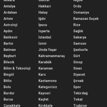
Ankara
Güncel
Niğde
Antalya
Hakkari
Ordu
Ardahan
Hatay
Osmaniye
Artvin
Iğdır
Ramazan Suçek
Astroloji
İpucu
Rize
Aydın
Isparta
Sağlık
Balıkesir
İstanbul
Sakarya
Bartın
İzmir
Samsun
Batman
Jinda Yaşar
Şanlıurfa
Bayburt
Kahramanmaraş
Siirt
Bilecik
Karabük
Sinop
Bilim & Teknoloji
Karaman
Sivas
Bingöl
Kars
Siyaset
Bitlis
Kastamonu
Şırnak
Bolu
Kategorisiz
Spor
Burdur
Kayseri
Tekirdağ
Bursa
Keşfet
Tokat
Çanakkale
Kırıkkale
Trabzon