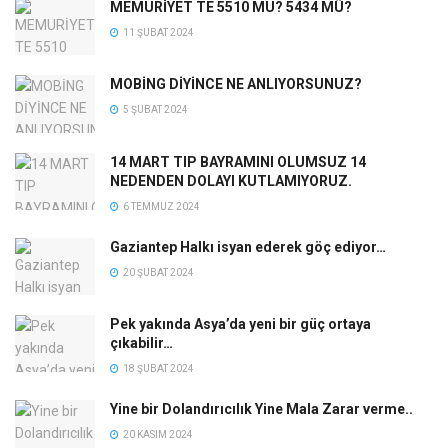
MEMURİYET TE 5510 MU? 5434 MÜ?
11 ŞUBAT 2024
MOBİNG DİYİNCE NE ANLIYORSUNUZ?
5 ŞUBAT 2024
14 MART TIP BAYRAMINI OLUMSUZ 14
NEDENDEN DOLAYI KUTLAMIYORUZ.
6 TEMMUZ 2024
Gaziantep Halkı isyan ederek göç ediyor…
20 ŞUBAT 2024
Pek yakında Asya’da yeni bir güç ortaya
çıkabilir…
18 ŞUBAT 2024
Yine bir Dolandırıcılık Yine Mala Zarar verme..
20 KASIM 2024