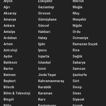
Afyon
Eskişehir
Mersin
Ağrı
Gaziantep
Muğla
Aksaray
Giresun
Muş
Amasya
Gümüşhane
Nevşehir
Ankara
Güncel
Niğde
Antalya
Hakkari
Ordu
Ardahan
Hatay
Osmaniye
Artvin
Iğdır
Ramazan Suçek
Astroloji
İpucu
Rize
Aydın
Isparta
Sağlık
Balıkesir
İstanbul
Sakarya
Bartın
İzmir
Samsun
Batman
Jinda Yaşar
Şanlıurfa
Bayburt
Kahramanmaraş
Siirt
Bilecik
Karabük
Sinop
Bilim & Teknoloji
Karaman
Sivas
Bingöl
Kars
Siyaset
Bitlis
Kastamonu
Şırnak