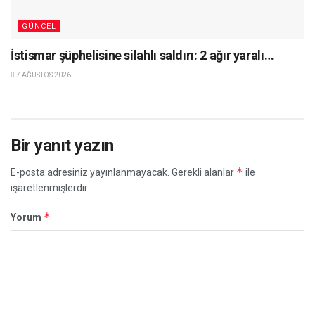
GÜNCEL
İstismar şüphelisine silahlı saldırı: 2 ağır yaralı…
7 AĞUSTOS 2026
Bir yanıt yazın
*
E-posta adresiniz yayınlanmayacak.
Gerekli alanlar
ile
işaretlenmişlerdir
*
Yorum