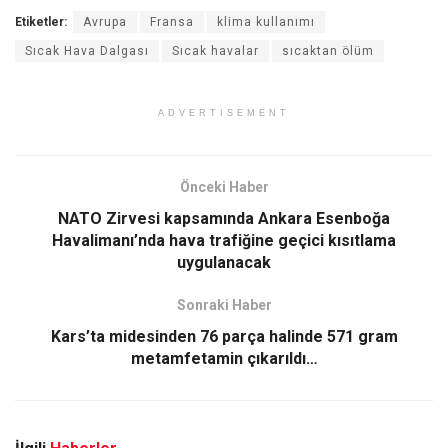
Etiketler:
Avrupa
Fransa
klima kullanımı
Sıcak Hava Dalgası
Sıcak havalar
sıcaktan ölüm
ADVERTISEMENT
Önceki Haber
NATO Zirvesi kapsamında Ankara Esenboğa
Havalimanı’nda hava trafiğine geçici kısıtlama
uygulanacak
Sonraki Haber
Kars’ta midesinden 76 parça halinde 571 gram
metamfetamin çıkarıldı…