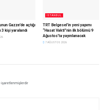
İSTANBUL
sunun Gazze’de açtığı
TRT Belgesel’in yeni yapımı
3 kişi yaralandı
“Hasat Vakti”nin ilk bölümü 9
Ağustos’ta yayınlanacak
26
7 AĞUSTOS 2026
e işaretlenmişlerdir