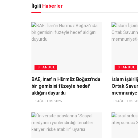
İlgili
Haberler
İSTANBUL
İSTANBUL
BAE, İran’ın Hürmüz Boğazı’nda
İslam İşbirl
bir gemisini füzeyle hedef
Ortak Savu
aldığını duyurdu
memnuniyetl
8 AĞUSTOS 2026
8 AĞUSTOS 20