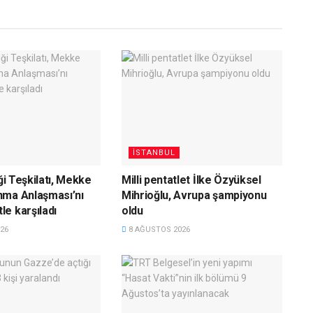
İSTANBUL
iği Teşkilatı, Mekke
Milli pentatlet İlke Özyüksel
nma Anlaşması’nı
Mihrioğlu, Avrupa şampiyonu
e karşıladı
oldu
26
8 AĞUSTOS 2026