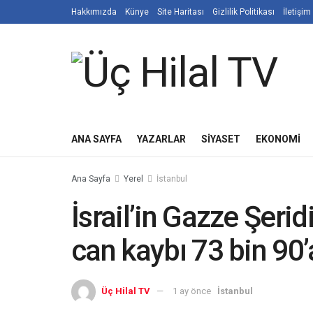
Hakkımızda
Künye
Site Haritası
Gizlilik Politikası
İletişim
ANA SAYFA
YAZARLAR
SIYASET
EKONOMI
Ana Sayfa
Yerel
İstanbul
İsrail’in Gazze Şerid
can kaybı 73 bin 90’a
Üç Hilal TV
1 ay önce
İstanbul