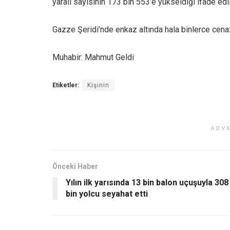
yaralı sayısının 173 bin 553’e yükseldiği ifade edil
Gazze Şeridi’nde enkaz altında hala binlerce cenaz
Muhabir: Mahmut Geldi
Etiketler:
Kişinin
ADV
Önceki Haber
Yılın ilk yarısında 13 bin balon uçuşuyla 308
bin yolcu seyahat etti