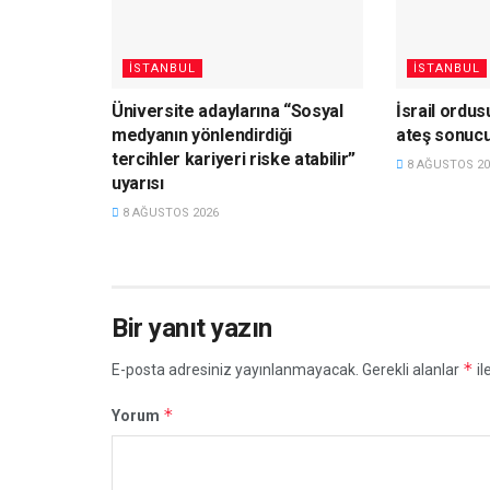
İSTANBUL
İSTANBUL
Üniversite adaylarına “Sosyal
İsrail ordu
medyanın yönlendirdiği
ateş sonucu 
tercihler kariyeri riske atabilir”
8 AĞUSTOS 20
uyarısı
8 AĞUSTOS 2026
Bir yanıt yazın
*
E-posta adresiniz yayınlanmayacak.
Gerekli alanlar
il
*
Yorum