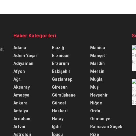
Haber Kategorileri
S
Adana
Elazığ
Manisa
ri,
Adem Yaşar
Erzincan
Manşet
Adıyaman
Erzurum
Mardin
Afyon
Eskişehir
Mersin
Ağrı
Gaziantep
Muğla
Aksaray
Giresun
Muş
Amasya
Gümüşhane
Nevşehir
Ankara
Güncel
Niğde
Antalya
Hakkari
Ordu
Ardahan
Hatay
Osmaniye
Artvin
Iğdır
Ramazan Suçek
Astroloji
İpucu
Rize