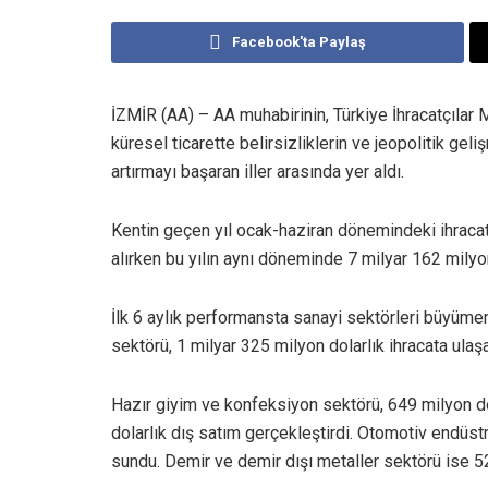
Facebook'ta Paylaş
İZMİR (AA) – AA muhabirinin, Türkiye İhracatçılar Me
küresel ticarette belirsizliklerin ve jeopolitik gel
artırmayı başaran iller arasında yer aldı.
Kentin geçen yıl ocak-haziran dönemindeki ihracatı
alırken bu yılın aynı döneminde 7 milyar 162 milyon
İlk 6 aylık performansta sanayi sektörleri büyüme
sektörü, 1 milyar 325 milyon dolarlık ihracata ulaşa
Hazır giyim ve konfeksiyon sektörü, 649 milyon dol
dolarlık dış satım gerçekleştirdi. Otomotiv endüst
sundu. Demir ve demir dışı metaller sektörü ise 52