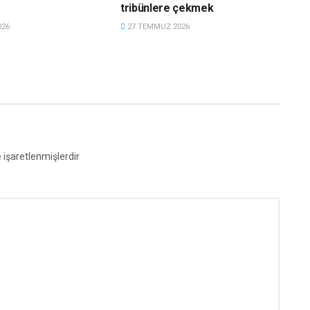
tribünlere çekmek
026
27 TEMMUZ 2026
e işaretlenmişlerdir