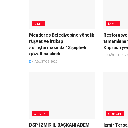
İZMIR
İZMIR
Menderes Belediyesine yönelik
Restorasyo
rüşvet ve irtikap
tamamlanan 
soruşturmasında 13 şüpheli
Köprüsü ye
gözaltına alındı
3 AĞUSTOS 20
4 AĞUSTOS 2026
GÜNCEL
GÜNCEL
DSP İZMİR İL BAŞKANI ADEM
İzmir Tersan