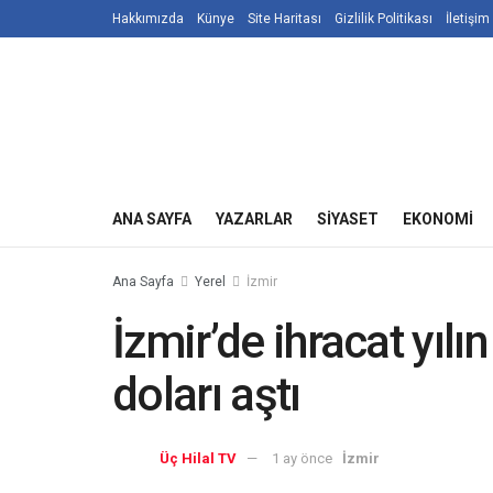
Hakkımızda
Künye
Site Haritası
Gizlilik Politikası
İletişim
ANA SAYFA
YAZARLAR
SIYASET
EKONOMI
Ana Sayfa
Yerel
İzmir
İzmir’de ihracat yılın
doları aştı
Üç Hilal TV
1 ay önce
İzmir