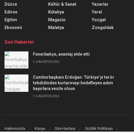
Düzce
Kültür & Sanat
Yazarlar
Edirne
Kütahya
Yerel
Eğitim
Magazin
Yozgat
Ekonomi
Malatya
Zonguldak
Son Haberler
Fenerbahçe, avantaj elde etti
6 AĞUSTOS 2026
Cumhurbaşkanı Erdoğan: Türkiye’yi terör
tehdidinden kurtarmayı hedefleyen adım
hayırlara vesile olsun
5 AĞUSTOS 2026
Hakkımızda
Künye
Site Haritası
Gizlilik Politikası