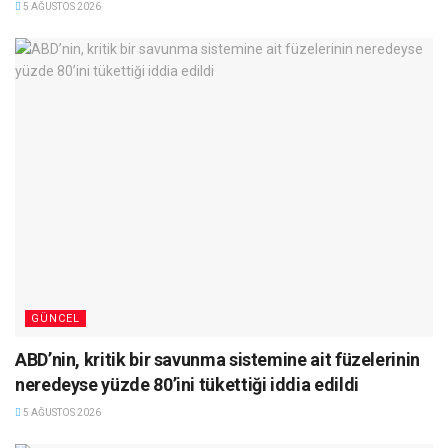
5 AĞUSTOS 2026
GÜNCEL
ABD’nin, kritik bir savunma sistemine ait füzelerinin
neredeyse yüzde 80’ini tükettiği iddia edildi
5 AĞUSTOS 2026