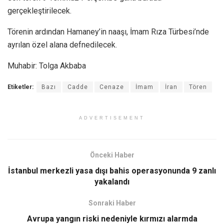
gerçekleştirilecek.
Törenin ardından Hamaney’in naaşı, İmam Rıza Türbesi’nde
ayrılan özel alana defnedilecek.
Muhabir: Tolga Akbaba
Etiketler:
Bazı
Cadde
Cenaze
İmam
İran
Tören
ADVERTISEMENT
Önceki Haber
İstanbul merkezli yasa dışı bahis operasyonunda 9 zanlı
yakalandı
Sonraki Haber
Avrupa yangın riski nedeniyle kırmızı alarmda