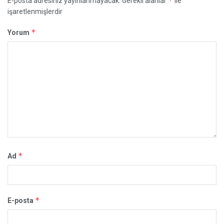
*
E-posta adresiniz yayınlanmayacak.
Gerekli alanlar
ile
işaretlenmişlerdir
*
Yorum
*
Ad
*
E-posta