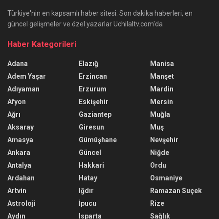
Türkiye'nin en kapsamlı haber sitesi. Son dakika haberleri, en
güncel gelişmeler ve özel yazarlar Uchilaltv.com'da
Haber Kategorileri
Adana
Elazığ
Manisa
Adem Yaşar
Erzincan
Manşet
Adıyaman
Erzurum
Mardin
Afyon
Eskişehir
Mersin
Ağrı
Gaziantep
Muğla
Aksaray
Giresun
Muş
Amasya
Gümüşhane
Nevşehir
Ankara
Güncel
Niğde
Antalya
Hakkari
Ordu
Ardahan
Hatay
Osmaniye
Artvin
Iğdır
Ramazan Suçek
Astroloji
İpucu
Rize
Aydın
Isparta
Sağlık