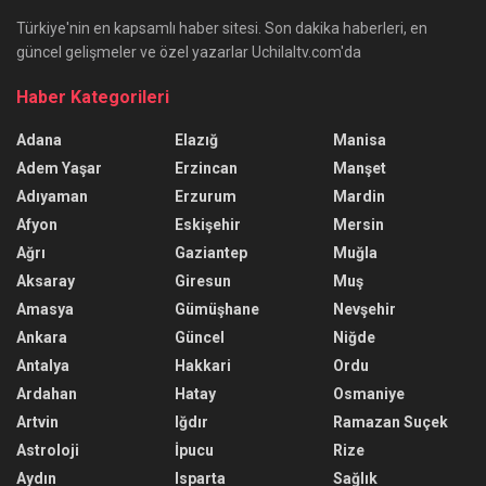
Türkiye'nin en kapsamlı haber sitesi. Son dakika haberleri, en
güncel gelişmeler ve özel yazarlar Uchilaltv.com'da
Haber Kategorileri
Adana
Elazığ
Manisa
Adem Yaşar
Erzincan
Manşet
Adıyaman
Erzurum
Mardin
Afyon
Eskişehir
Mersin
Ağrı
Gaziantep
Muğla
Aksaray
Giresun
Muş
Amasya
Gümüşhane
Nevşehir
Ankara
Güncel
Niğde
Antalya
Hakkari
Ordu
Ardahan
Hatay
Osmaniye
Artvin
Iğdır
Ramazan Suçek
Astroloji
İpucu
Rize
Aydın
Isparta
Sağlık