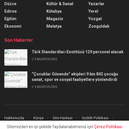
Düzce
Kültür & Sanat
Yazarlar
Edirne
Kütahya
Yerel
Eğitim
Magazin
Yozgat
Ekonomi
Malatya
Zonguldak
Son Haberler
Türk Standardları Enstitüsü 129 personel alacak
9 AĞUSTOS 2026
“Çocuklar Güvende” ekipleri 9 bin 842 çocuğu
sanat, spor ve sosyal faaliyetlere yönlendirdi
9 AĞUSTOS 2026
Hakkımızda
Künye
Site Haritası
Gizlilik Politikası
İletişim
Sitemizden en iyi şekilde faydalanabilmeniz için
Çerez Politikası