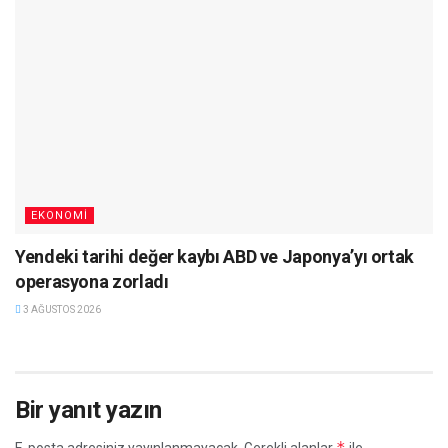
EKONOMI
Yendeki tarihi değer kaybı ABD ve Japonya’yı ortak
operasyona zorladı
3 AĞUSTOS 2026
Bir yanıt yazın
*
E-posta adresiniz yayınlanmayacak.
Gerekli alanlar
ile