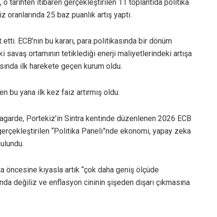
 o tarihten itibaren gerçekleştirilen 11 toplantıda politika
 oranlarında 25 baz puanlık artış yaptı.
etti. ECB’nin bu kararı, para politikasında bir dönüm
i savaş ortamının tetiklediği enerji maliyetlerindeki artışa
sında ilk harekete geçen kurum oldu.
n bu yana ilk kez faiz artırmış oldu.
agarde, Portekiz’in Sintra kentinde düzenlenen 2026 ECB
rçekleştirilen “Politika Paneli”nde ekonomi, yapay zeka
ulundu.
ta öncesine kıyasla artık “çok daha geniş ölçüde
ında değiliz ve enflasyon cininin şişeden dışarı çıkmasına