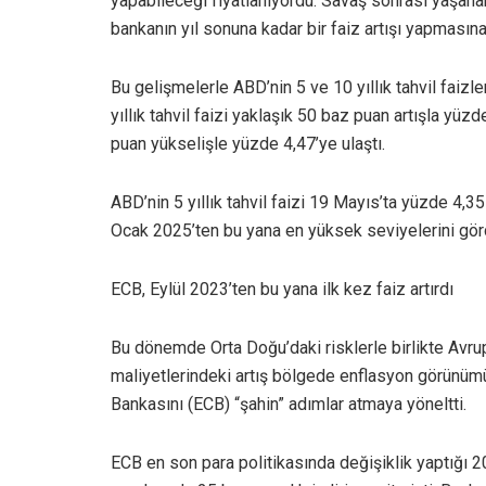
yapabileceği fiyatlanıyordu. Savaş sonrası yaşanan
bankanın yıl sonuna kadar bir faiz artışı yapmasına
Bu gelişmelerle ABD’nin 5 ve 10 yıllık tahvil faizle
yıllık tahvil faizi yaklaşık 50 baz puan artışla yüzd
puan yükselişle yüzde 4,47’ye ulaştı.
ABD’nin 5 yıllık tahvil faizi 19 Mayıs’ta yüzde 4,35 
Ocak 2025’ten bu yana en yüksek seviyelerini gör
ECB, Eylül 2023’ten bu yana ilk kez faiz artırdı
Bu dönemde Orta Doğu’daki risklerle birlikte Avrupa
maliyetlerindeki artış bölgede enflasyon görünü
Bankasını (ECB) “şahin” adımlar atmaya yöneltti.
ECB en son para politikasında değişiklik yaptığı 20