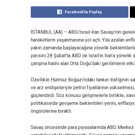
Facebook'ta Paylaş
İSTANBUL (AA) – ABD/İsrail-İran Savaşı’nın genele y
hareketlerin yaşanmasına yol açtı. Yıla azalan enf
yakın zamanda başlayacağına yönelik beklentilerle g
yarısını 28 Şubat’ta ABD ile İsrail’in İran’a yöneli
çatışma halini alan Orta Doğu’daki gerilimlerin etki
Özellikle Hürmüz Boğazı’ndaki tanker trafiğinin sağ
ve arz endişeleriyle petrol fiyatlarının yükselmesi
güçlendirdi. Söz konusu gelişmelerle birlikte, sa
politikasında gevşeme beklentileri yerini, enflasyo
öngörülerine bıraktı.
Savaş öncesinde para piyasalarında ABD Merkez Ba