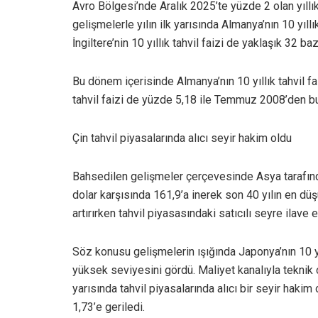
Avro Bölgesi’nde Aralık 2025’te yüzde 2 olan yıllı
gelişmelerle yılın ilk yarısında Almanya’nın 10 yıll
İngiltere’nin 10 yıllık tahvil faizi de yaklaşık 32 ba
Bu dönem içerisinde Almanya’nın 10 yıllık tahvil fai
tahvil faizi de yüzde 5,18 ile Temmuz 2008’den b
Çin tahvil piyasalarında alıcı seyir hakim oldu
Bahsedilen gelişmeler çerçevesinde Asya tarafında
dolar karşısında 161,9’a inerek son 40 yılın en dü
artırırken tahvil piyasasındaki satıcılı seyre ilave e
Söz konusu gelişmelerin ışığında Japonya’nın 10 yı
yüksek seviyesini gördü. Maliyet kanalıyla teknik o
yarısında tahvil piyasalarında alıcı bir seyir hakim 
1,73’e geriledi.