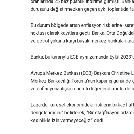
oranlarında 25 baz puanlık indirime gitmişti. Banka,
duruşunu değiştirmezken geçen ayki toplantıda faiz
Bu durum bölgede artan enflasyon risklerine işaret 
noktası olarak kayıtlara geçti. Banka, Orta Doğu’dak
ve petrol şokuna karşı büyük merkez bankaları ara
Banka, bu kararıyla ECB aynı zamanda Eylül 2023’te
Avrupa Merkez Bankası (ECB) Başkanı Christine L
Merkez Bankacılığı Forumu’nun kapanış gününde ge
ve enflasyona ilişkin önemli değerlendirmelerde b
Lagarde, küresel ekonomideki risklerin birkaç haf
dengelendiğini” belirterek, “Bir stagflasyon ortam
kesinlikle izin vermeyeceğiz.” dedi.