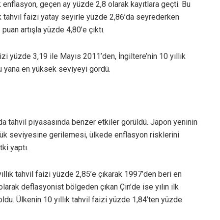
k enflasyon, geçen ay yüzde 2,8 olarak kayıtlara geçti. Bu
ık tahvil faizi yatay seyirle yüzde 2,86’da seyrederken
z puan artışla yüzde 4,80’e çıktı.
zi yüzde 3,19 ile Mayıs 2011’den, İngiltere’nin 10 yıllık
u yana en yüksek seviyeyi gördü.
 tahvil piyasasında benzer etkiler görüldü. Japon yeninin
şük seviyesine gerilemesi, ülkede enflasyon risklerini
tki yaptı.
llık tahvil faizi yüzde 2,85’e çıkarak 1997’den beri en
larak deflasyonist bölgeden çıkan Çin’de ise yılın ilk
oldu. Ülkenin 10 yıllık tahvil faizi yüzde 1,84’ten yüzde