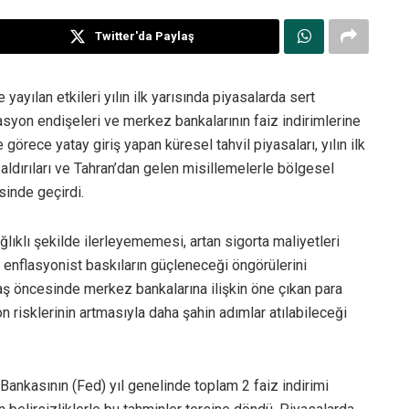
Twitter'da Paylaş
ayılan etkileri yılın ilk yarısında piyasalarda sert
lasyon endişeleri ve merkez bankalarının faiz indirimlerine
örece yatay giriş yapan küresel tahvil piyasaları, yılın ilk
k saldırıları ve Tahran’dan gelen misillemelerle bölgesel
sinde geçirdi.
lıklı şekilde ilerleyememesi, artan sigorta maliyetleri
, enflasyonist baskıların güçleneceği öngörülerini
vaş öncesinde merkez bankalarına ilişkin öne çıkan para
n risklerinin artmasıyla daha şahin adımlar atılabileceği
nkasının (Fed) yıl genelinde toplam 2 faiz indirimi