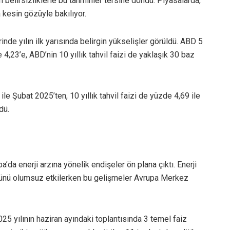
 belirsizliklerle bu tahminler tersine döndü. Piyasalarda,
 kesin gözüyle bakılıyor.
rinde yılın ilk yarısında belirgin yükselişler görüldü. ABD 5
e 4,23’e, ABD’nin 10 yıllık tahvil faizi de yaklaşık 30 baz
ile Şubat 2025’ten, 10 yıllık tahvil faizi de yüzde 4,69 ile
dü.
’da enerji arzına yönelik endişeler ön plana çıktı. Enerji
münü olumsuz etkilerken bu gelişmeler Avrupa Merkez
25 yılının haziran ayındaki toplantısında 3 temel faiz