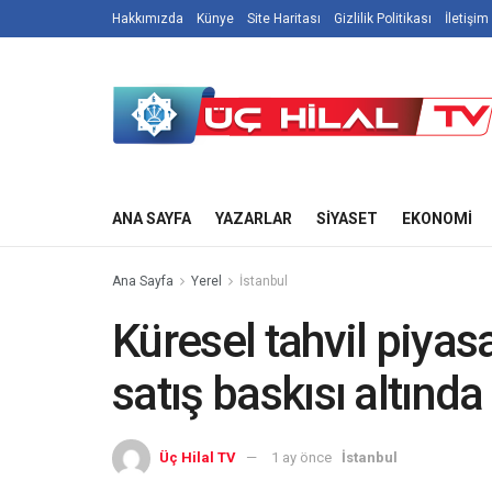
Hakkımızda
Künye
Site Haritası
Gizlilik Politikası
İletişim
ANA SAYFA
YAZARLAR
SIYASET
EKONOMI
Ana Sayfa
Yerel
İstanbul
Küresel tahvil piyasal
satış baskısı altında
Üç Hilal TV
1 ay önce
İstanbul