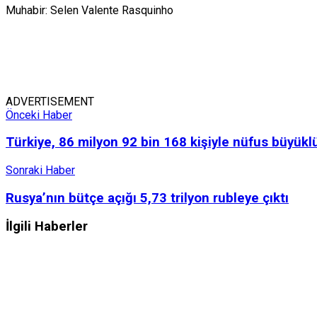
Muhabir: Selen Valente Rasquinho
ADVERTISEMENT
Önceki Haber
Türkiye, 86 milyon 92 bin 168 kişiyle nüfus büyükl
Sonraki Haber
Rusya’nın bütçe açığı 5,73 trilyon rubleye çıktı
İlgili
Haberler