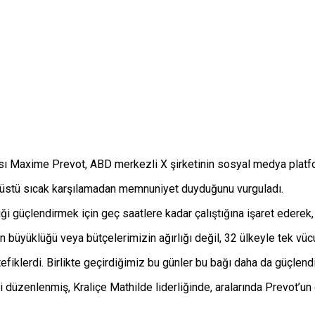
ı Maxime Prevot, ABD merkezli X şirketinin sosyal medya platfor
anüstü sıcak karşılamadan memnuniyet duyduğunu vurguladı.
iği güçlendirmek için geç saatlere kadar çalıştığına işaret ederek, 
zın büyüklüğü veya bütçelerimizin ağırlığı değil, 32 ülkeyle tek vü
fiklerdi. Birlikte geçirdiğimiz bu günler bu bağı daha da güçlendir
düzenlenmiş, Kraliçe Mathilde liderliğinde, aralarında Prevot’un 