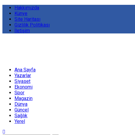
Hakkımızda
Künye
Site Haritası
Gizlilik Politikası
İletişim
Ana Sayfa
Yazarlar
Siyaset
Ekonomi
Spor
Magazin
Dünya
Güncel
Sağlık
Yerel