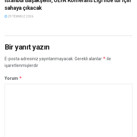
İstanbul Başakşehir, UEFA Konferans Ligi’nde tur için
sahaya çıkacak
29 TEMMUZ 2026
Bir yanıt yazın
*
E-posta adresiniz yayınlanmayacak.
Gerekli alanlar
ile
işaretlenmişlerdir
*
Yorum