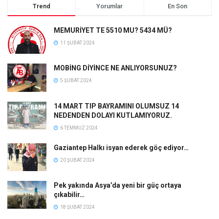
Trend
Yorumlar
En Son
MEMURİYET TE 5510 MU? 5434 MÜ?
11 ŞUBAT 2024
MOBİNG DİYİNCE NE ANLIYORSUNUZ?
5 ŞUBAT 2024
14 MART TIP BAYRAMINI OLUMSUZ 14
NEDENDEN DOLAYI KUTLAMIYORUZ.
6 TEMMUZ 2024
Gaziantep Halkı isyan ederek göç ediyor…
20 ŞUBAT 2024
Pek yakında Asya’da yeni bir güç ortaya
çıkabilir…
18 ŞUBAT 2024