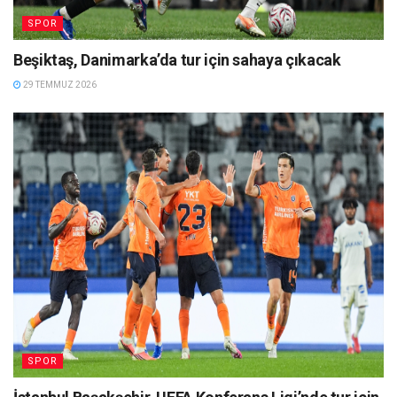
SPOR
Beşiktaş, Danimarka’da tur için sahaya çıkacak
29 TEMMUZ 2026
SPOR