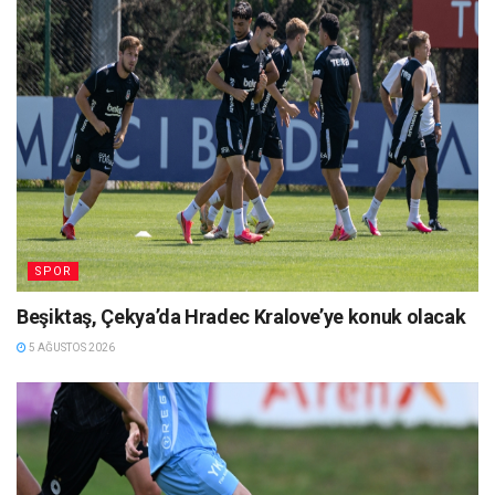
SPOR
Beşiktaş, Çekya’da Hradec Kralove’ye konuk olacak
5 AĞUSTOS 2026