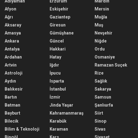
Adıyaman
Erzurum
Mardin
Afyon
Eskişehir
Mersin
Ağrı
Gaziantep
Muğla
Aksaray
Giresun
Muş
Amasya
Gümüşhane
Nevşehir
Ankara
Güncel
Niğde
Antalya
Hakkari
Ordu
Ardahan
Hatay
Osmaniye
Artvin
Iğdır
Ramazan Suçek
Astroloji
İpucu
Rize
Aydın
Isparta
Sağlık
Balıkesir
İstanbul
Sakarya
Bartın
İzmir
Samsun
Batman
Jinda Yaşar
Şanlıurfa
Bayburt
Kahramanmaraş
Siirt
Bilecik
Karabük
Sinop
Bilim & Teknoloji
Karaman
Sivas
Bingöl
Kars
Siyaset