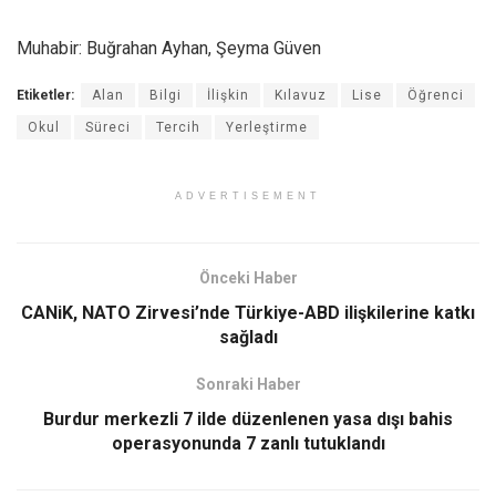
Muhabir: Buğrahan Ayhan, Şeyma Güven
Etiketler:
Alan
Bilgi
İlişkin
Kılavuz
Lise
Öğrenci
Okul
Süreci
Tercih
Yerleştirme
ADVERTISEMENT
Önceki Haber
CANiK, NATO Zirvesi’nde Türkiye-ABD ilişkilerine katkı
sağladı
Sonraki Haber
Burdur merkezli 7 ilde düzenlenen yasa dışı bahis
operasyonunda 7 zanlı tutuklandı