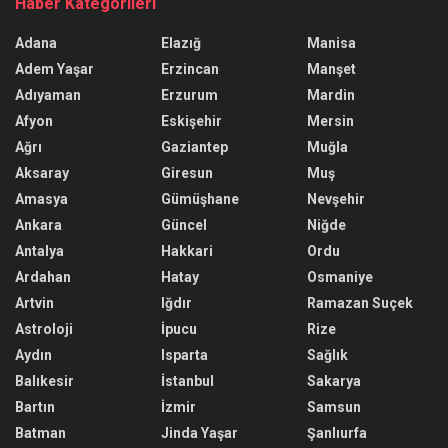
Haber Kategorileri
Adana
Elazığ
Manisa
Adem Yaşar
Erzincan
Manşet
Adıyaman
Erzurum
Mardin
Afyon
Eskişehir
Mersin
Ağrı
Gaziantep
Muğla
Aksaray
Giresun
Muş
Amasya
Gümüşhane
Nevşehir
Ankara
Güncel
Niğde
Antalya
Hakkari
Ordu
Ardahan
Hatay
Osmaniye
Artvin
Iğdır
Ramazan Suçek
Astroloji
İpucu
Rize
Aydın
Isparta
Sağlık
Balıkesir
İstanbul
Sakarya
Bartın
İzmir
Samsun
Batman
Jinda Yaşar
Şanlıurfa