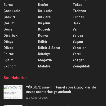
Bursa
Keşfet
Tokat
Çanakkale
Kırıkkale
Trabzon
Çankırı
Kırklareli
Tunceli
Çorum
Kırşehir
Uşak
Denizli
Kocaeli
Van
Diyarbakır
Konya
Yalova
Dünya
Kültür
Yaşam
Düzce
Kültür & Sanat
Yazarlar
Edirne
Kütahya
Yerel
Eğitim
Magazin
Yozgat
Ekonomi
Malatya
Zonguldak
Son Haberler
YÖKDİL/2 sınavının temel soru kitapçıkları ile
cevap anahtarları yayımlandı
9 AĞUSTOS 2026