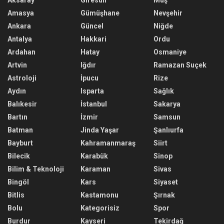
Aksaray
Giresun
Muş
Amasya
Gümüşhane
Nevşehir
Ankara
Güncel
Niğde
Antalya
Hakkari
Ordu
Ardahan
Hatay
Osmaniye
Artvin
Iğdır
Ramazan Suçek
Astroloji
İpucu
Rize
Aydın
Isparta
Sağlık
Balıkesir
İstanbul
Sakarya
Bartın
İzmir
Samsun
Batman
Jinda Yaşar
Şanlıurfa
Bayburt
Kahramanmaraş
Siirt
Bilecik
Karabük
Sinop
Bilim & Teknoloji
Karaman
Sivas
Bingöl
Kars
Siyaset
Bitlis
Kastamonu
Şırnak
Bolu
Kategorisiz
Spor
Burdur
Kayseri
Tekirdağ