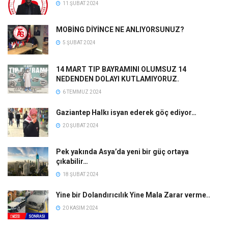
11 ŞUBAT 2024
MOBİNG DİYİNCE NE ANLIYORSUNUZ?
5 ŞUBAT 2024
14 MART TIP BAYRAMINI OLUMSUZ 14
NEDENDEN DOLAYI KUTLAMIYORUZ.
6 TEMMUZ 2024
Gaziantep Halkı isyan ederek göç ediyor…
20 ŞUBAT 2024
Pek yakında Asya’da yeni bir güç ortaya
çıkabilir…
18 ŞUBAT 2024
Yine bir Dolandırıcılık Yine Mala Zarar verme..
20 KASIM 2024