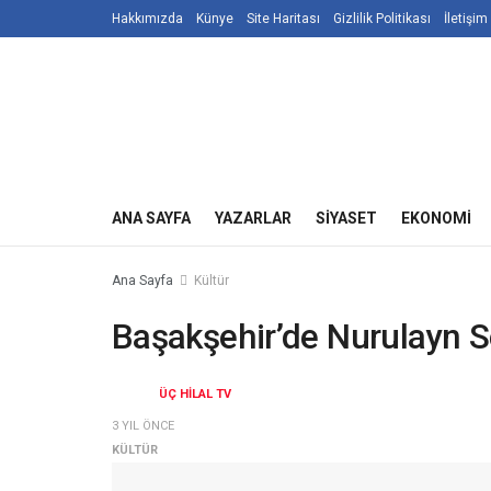
Hakkımızda
Künye
Site Haritası
Gizlilik Politikası
İletişim
ANA SAYFA
YAZARLAR
SIYASET
EKONOMI
Ana Sayfa
Kültür
Başakşehir’de Nurulayn Ser
ÜÇ HILAL TV
3 YIL ÖNCE
KÜLTÜR