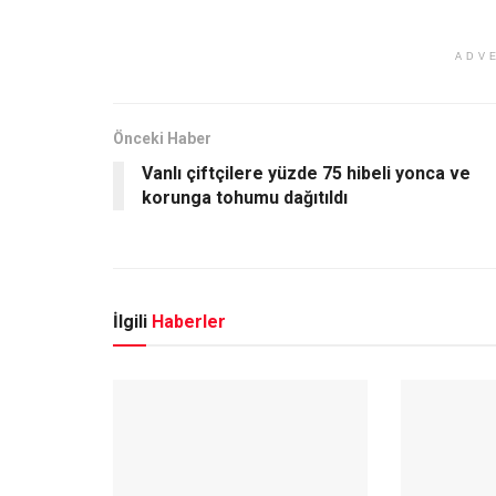
ADV
Önceki Haber
Vanlı çiftçilere yüzde 75 hibeli yonca ve
korunga tohumu dağıtıldı
İlgili
Haberler