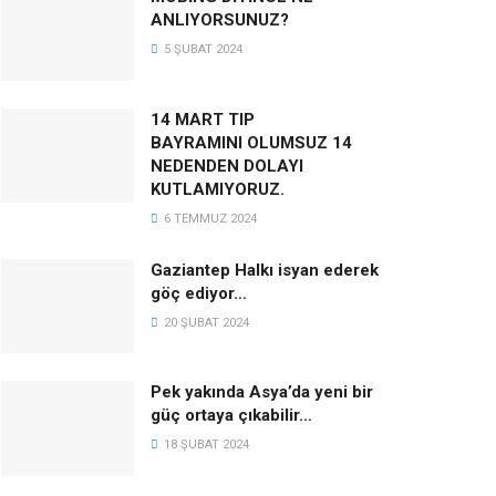
ANLIYORSUNUZ?
5 ŞUBAT 2024
14 MART TIP
BAYRAMINI OLUMSUZ 14
NEDENDEN DOLAYI
KUTLAMIYORUZ.
6 TEMMUZ 2024
Gaziantep Halkı isyan ederek
göç ediyor…
20 ŞUBAT 2024
Pek yakında Asya’da yeni bir
güç ortaya çıkabilir…
18 ŞUBAT 2024