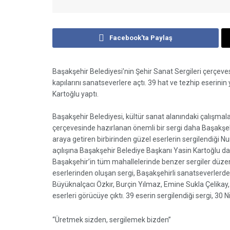
Facebook'ta Paylaş
Başakşehir Belediyesi’nin Şehir Sanat Sergileri çerçev
kapılarını sanatseverlere açtı. 39 hat ve tezhip eserinin 
Kartoğlu yaptı.
Başakşehir Belediyesi, kültür sanat alanındaki çalışma
çerçevesinde hazırlanan önemli bir sergi daha Başakşehir
araya getiren birbirinden güzel eserlerin sergilendiği N
açılışına Başakşehir Belediye Başkanı Yasin Kartoğlu da k
Başakşehir’in tüm mahallelerinde benzer sergiler düzenl
eserlerinden oluşan sergi, Başakşehirli sanatseverlerd
Büyüknalçacı Özkır, Burçin Yılmaz, Emine Sukla Çelikay
eserleri görücüye çıktı. 39 eserin sergilendiği sergi, 3
“Üretmek sizden, sergilemek bizden”