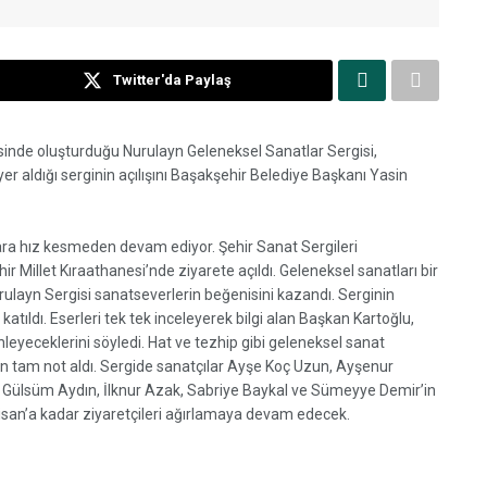
Twitter'da Paylaş
esinde oluşturduğu Nurulayn Geleneksel Sanatlar Sergisi,
yer aldığı serginin açılışını Başakşehir Belediye Başkanı Yasin
lara hız kesmeden devam ediyor. Şehir Sanat Sergileri
 Millet Kıraathanesi’nde ziyarete açıldı. Geleneksel sanatları bir
urulayn Sergisi sanatseverlerin beğenisini kazandı. Serginin
atıldı. Eserleri tek tek inceleyerek bilgi alan Başkan Kartoğlu,
eyeceklerini söyledi. Hat ve tezhip gibi geleneksel sanat
en tam not aldı. Sergide sanatçılar Ayşe Koç Uzun, Ayşenur
, Gülsüm Aydın, İlknur Azak, Sabriye Baykal ve Sümeyye Demir’in
0 Nisan’a kadar ziyaretçileri ağırlamaya devam edecek.