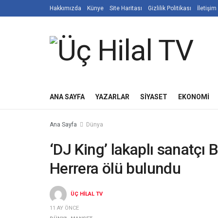
Hakkımızda
Künye
Site Haritası
Gizlilik Politikası
İletişim
ANA SAYFA
YAZARLAR
SIYASET
EKONOMI
Ana Sayfa
Dünya
‘DJ King’ lakaplı sanatçı
Herrera ölü bulundu
ÜÇ HILAL TV
11 AY ÖNCE