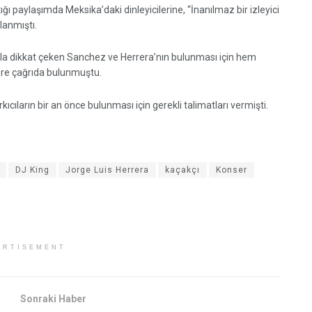
 paylaşımda Meksika’daki dinleyicilerine, “İnanılmaz bir izleyici
llanmıştı.
yla dikkat çeken Sanchez ve Herrera’nın bulunması için hem
lere çağrıda bulunmuştu.
ıların bir an önce bulunması için gerekli talimatları vermişti.
DJ King
Jorge Luis Herrera
kaçakçı
Konser
ERTISEMENT
Sonraki Haber