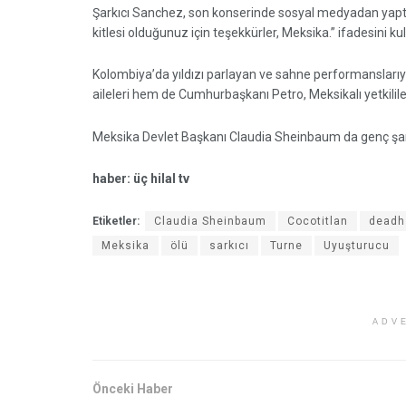
Şarkıcı Sanchez, son konserinde sosyal medyadan yaptığı
kitlesi olduğunuz için teşekkürler, Meksika.” ifadesini ku
Kolombiya’da yıldızı parlayan ve sahne performansları
aileleri hem de Cumhurbaşkanı Petro, Meksikalı yetkili
Meksika Devlet Başkanı Claudia Sheinbaum da genç şarkıc
haber: üç hilal tv
Etiketler:
Claudia Sheinbaum
Cocotitlan
deadh
Meksika
ölü
sarkıcı
Turne
Uyuşturucu
ADV
Önceki Haber