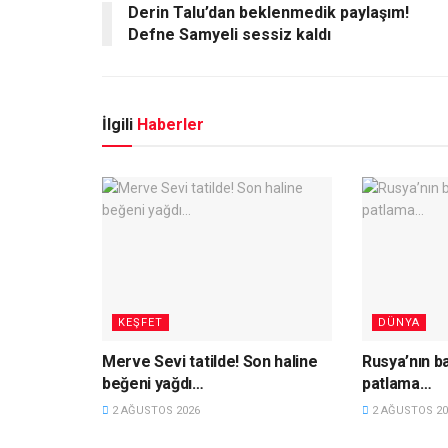
Derin Talu’dan beklenmedik paylaşım!
Defne Samyeli sessiz kaldı
İlgili
Haberler
KEŞFET
DÜNYA
Merve Sevi tatilde! Son haline
Rusya’nın b
beğeni yağdı…
patlama…
2 AĞUSTOS 2026
2 AĞUSTOS 20