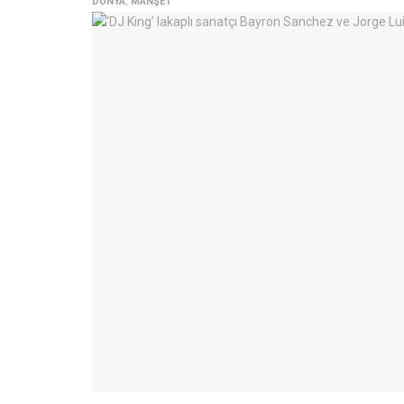
DÜNYA
,
MANŞET