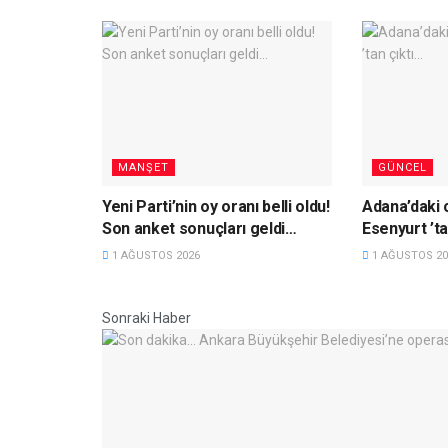
MANŞET
GÜNCEL
Yeni Parti’nin oy oranı belli oldu!
Adana’daki c
Son anket sonuçları geldi…
Esenyurt ’ta
1 AĞUSTOS 2026
1 AĞUSTOS 20
Sonraki Haber