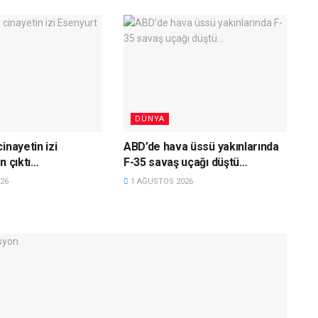
DÜNYA
inayetin izi
ABD’de hava üssü yakınlarında
n çıktı…
F-35 savaş uçağı düştü…
26
1 AĞUSTOS 2026