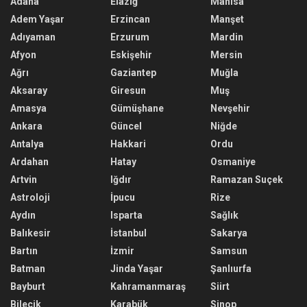
Adana
Elazığ
Manisa
Adem Yaşar
Erzincan
Manşet
Adıyaman
Erzurum
Mardin
Afyon
Eskişehir
Mersin
Ağrı
Gaziantep
Muğla
Aksaray
Giresun
Muş
Amasya
Gümüşhane
Nevşehir
Ankara
Güncel
Niğde
Antalya
Hakkari
Ordu
Ardahan
Hatay
Osmaniye
Artvin
Iğdır
Ramazan Suçek
Astroloji
İpucu
Rize
Aydın
Isparta
Sağlık
Balıkesir
İstanbul
Sakarya
Bartın
İzmir
Samsun
Batman
Jinda Yaşar
Şanlıurfa
Bayburt
Kahramanmaraş
Siirt
Bilecik
Karabük
Sinop