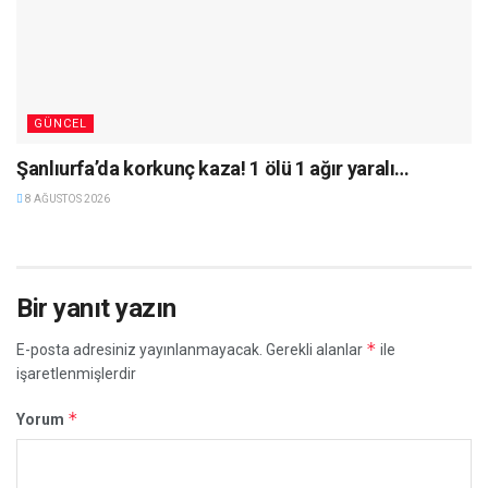
GÜNCEL
Şanlıurfa’da korkunç kaza! 1 ölü 1 ağır yaralı…
8 AĞUSTOS 2026
Bir yanıt yazın
*
E-posta adresiniz yayınlanmayacak.
Gerekli alanlar
ile
işaretlenmişlerdir
*
Yorum