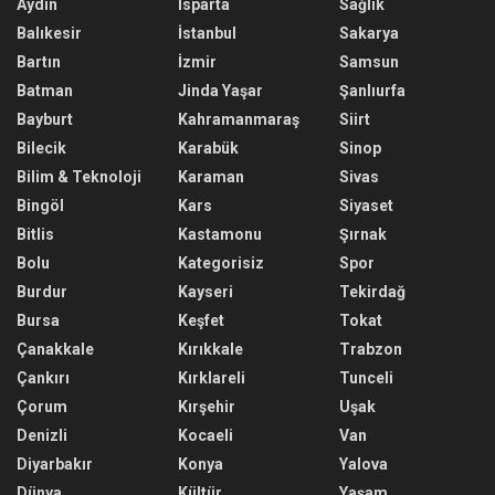
Aydın
Isparta
Sağlık
Balıkesir
İstanbul
Sakarya
Bartın
İzmir
Samsun
Batman
Jinda Yaşar
Şanlıurfa
Bayburt
Kahramanmaraş
Siirt
Bilecik
Karabük
Sinop
Bilim & Teknoloji
Karaman
Sivas
Bingöl
Kars
Siyaset
Bitlis
Kastamonu
Şırnak
Bolu
Kategorisiz
Spor
Burdur
Kayseri
Tekirdağ
Bursa
Keşfet
Tokat
Çanakkale
Kırıkkale
Trabzon
Çankırı
Kırklareli
Tunceli
Çorum
Kırşehir
Uşak
Denizli
Kocaeli
Van
Diyarbakır
Konya
Yalova
Dünya
Kültür
Yaşam