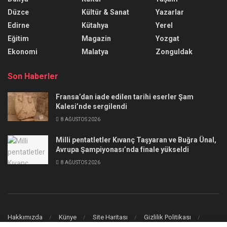
Düzce
Kültür & Sanat
Yazarlar
Edirne
Kütahya
Yerel
Eğitim
Magazin
Yozgat
Ekonomi
Malatya
Zonguldak
Son Haberler
Fransa’dan iade edilen tarihi eserler Şam
Kalesi’nde sergilendi
8 AĞUSTOS 2026
Milli pentatletler Kıvanç Taşyaran ve Buğra Ünal,
Avrupa Şampiyonası’nda finale yükseldi
8 AĞUSTOS 2026
Hakkımızda
Künye
Site Haritası
Gizlilik Politikası