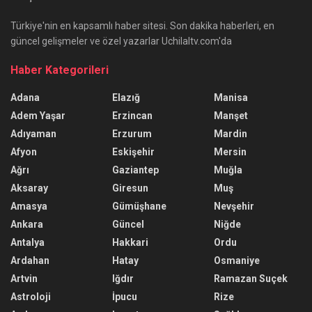
Türkiye'nin en kapsamlı haber sitesi. Son dakika haberleri, en
güncel gelişmeler ve özel yazarlar Uchilaltv.com'da
Haber Kategorileri
Adana
Elazığ
Manisa
Adem Yaşar
Erzincan
Manşet
Adıyaman
Erzurum
Mardin
Afyon
Eskişehir
Mersin
Ağrı
Gaziantep
Muğla
Aksaray
Giresun
Muş
Amasya
Gümüşhane
Nevşehir
Ankara
Güncel
Niğde
Antalya
Hakkari
Ordu
Ardahan
Hatay
Osmaniye
Artvin
Iğdır
Ramazan Suçek
Astroloji
İpucu
Rize