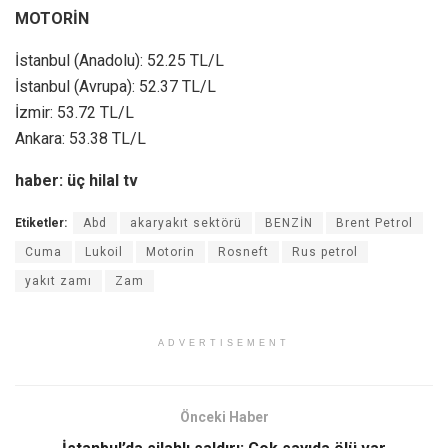
MOTORİN
İstanbul (Anadolu): 52.25 TL/L
İstanbul (Avrupa): 52.37 TL/L
İzmir: 53.72 TL/L
Ankara: 53.38 TL/L
haber: üç hilal tv
Etiketler:
Abd
akaryakıt sektörü
BENZİN
Brent Petrol
Cuma
Lukoil
Motorin
Rosneft
Rus petrol
yakıt zamı
Zam
ADVERTISEMENT
Önceki Haber