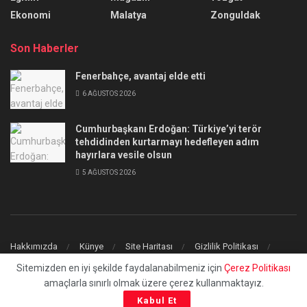
Ekonomi
Malatya
Zonguldak
Son Haberler
Fenerbahçe, avantaj elde etti
6 AĞUSTOS 2026
Cumhurbaşkanı Erdoğan: Türkiye’yi terör
tehdidinden kurtarmayı hedefleyen adım
hayırlara vesile olsun
5 AĞUSTOS 2026
Hakkımızda
Künye
Site Haritası
Gizlilik Politikası
İletişim
Sitemizden en iyi şekilde faydalanabilmeniz için
Çerez Politikası
amaçlarla sınırlı olmak üzere çerez kullanmaktayız.
© 2023
uchilaltv.com
- Tüm Hakları Saklıdır.
Kabul Et