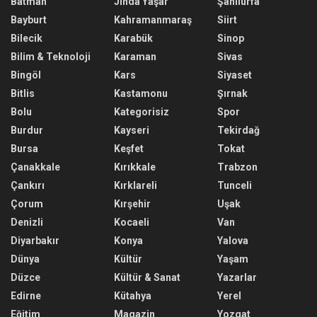
Batman
Jinda Yaşar
Şanlıurfa
Bayburt
Kahramanmaraş
Siirt
Bilecik
Karabük
Sinop
Bilim & Teknoloji
Karaman
Sivas
Bingöl
Kars
Siyaset
Bitlis
Kastamonu
Şırnak
Bolu
Kategorisiz
Spor
Burdur
Kayseri
Tekirdağ
Bursa
Keşfet
Tokat
Çanakkale
Kırıkkale
Trabzon
Çankırı
Kırklareli
Tunceli
Çorum
Kırşehir
Uşak
Denizli
Kocaeli
Van
Diyarbakır
Konya
Yalova
Dünya
Kültür
Yaşam
Düzce
Kültür & Sanat
Yazarlar
Edirne
Kütahya
Yerel
Eğitim
Magazin
Yozgat