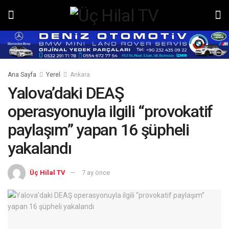
Ana Sayfa
Yerel
Ankara
Yalova’daki DEAŞ
operasyonuyla ilgili “provokatif
paylaşım” yapan 16 şüpheli
yakalandı
Üç Hilal TV
7 ay önce