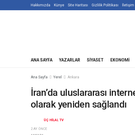
Hakkımızda
Künye
Site Haritası
Gizlilik Politikası
İletişim
ANA SAYFA
YAZARLAR
SIYASET
EKONOMI
Ana Sayfa
Yerel
Ankara
İran’da uluslararası inter
olarak yeniden sağlandı
ÜÇ HILAL TV
2 AY ÖNCE