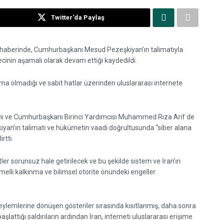
Twitter'da Paylaş
n haberinde, Cumhurbaşkanı Mesud Pezeşkiyan’ın talimatıyla
ecinin aşamalı olarak devam ettiği kaydedildi.
a olmadığı ve sabit hatlar üzerinden uluslararası internete
ı ve Cumhurbaşkanı Birinci Yardımcısı Muhammed Rıza Arif de
yan’ın talimatı ve hükümetin vaadi doğrultusunda “siber alana
rtti.
etler sorunsuz hale getirilecek ve bu şekilde sistem ve İran’ın
temelli kalkınma ve bilimsel otorite önündeki engeller
t eylemlerine dönüşen gösteriler sırasında kısıtlanmış, daha sonra
attığı saldırıların ardından İran, interneti uluslararası erişime