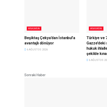
ANKARA
ANKARA
Beşiktaş Çekya’dan İstanbul’a
Türkiye ve 7 
avantajlı dönüyor
Gazze’deki s
hukuk ihlall
6 AĞUSTOS 2026
şekilde kına
6 AĞUSTOS 20
Sonraki Haber