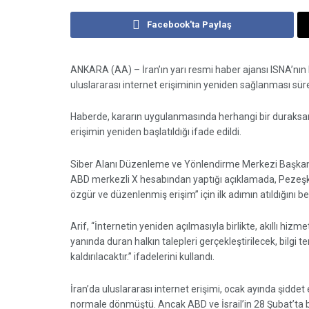
Facebook'ta Paylaş
ANKARA (AA) – İran’ın yarı resmi haber ajansı ISNA’nı
uluslararası internet erişiminin yeniden sağlanması sür
Haberde, kararın uygulanmasında herhangi bir duraksam
erişimin yeniden başlatıldığı ifade edildi.
Siber Alanı Düzenleme ve Yönlendirme Merkezi Başkan
ABD merkezli X hesabından yaptığı açıklamada, Pezeşki
özgür ve düzenlenmiş erişim” için ilk adımın atıldığını beli
Arif, “İnternetin yeniden açılmasıyla birlikte, akıllı hizm
yanında duran halkın talepleri gerçekleştirilecek, bilgi 
kaldırılacaktır.” ifadelerini kullandı.
İran’da uluslararası internet erişimi, ocak ayında şidde
normale dönmüştü. Ancak ABD ve İsrail’in 28 Şubat’ta başl