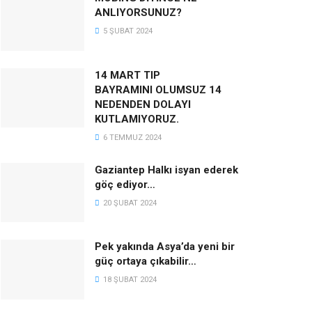
ANLIYORSUNUZ?
5 ŞUBAT 2024
14 MART TIP
BAYRAMINI OLUMSUZ 14
NEDENDEN DOLAYI
KUTLAMIYORUZ.
6 TEMMUZ 2024
Gaziantep Halkı isyan ederek
göç ediyor…
20 ŞUBAT 2024
Pek yakında Asya’da yeni bir
güç ortaya çıkabilir…
18 ŞUBAT 2024