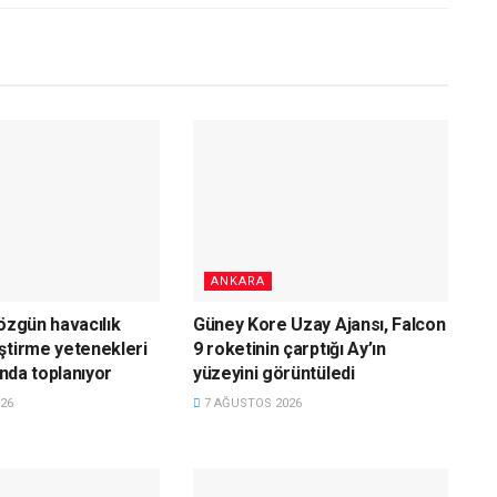
ANKARA
 özgün havacılık
Güney Kore Uzay Ajansı, Falcon
ştirme yetenekleri
9 roketinin çarptığı Ay’ın
tında toplanıyor
yüzeyini görüntüledi
26
7 AĞUSTOS 2026