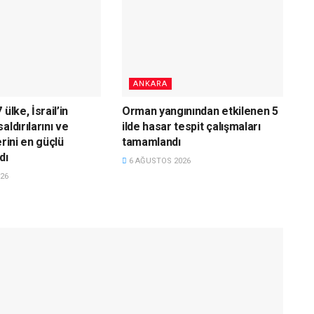
ANKARA
ülke, İsrail’in
Orman yangınından etkilenen 5
aldırılarını ve
ilde hasar tespit çalışmaları
erini en güçlü
tamamlandı
dı
6 AĞUSTOS 2026
26