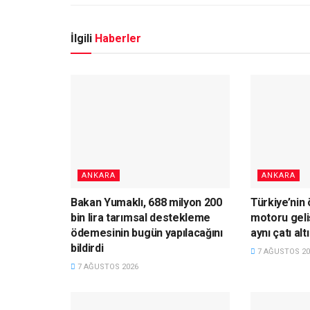
İlgili
Haberler
ANKARA
ANKARA
Bakan Yumaklı, 688 milyon 200
Türkiye’nin
bin lira tarımsal destekleme
motoru geli
ödemesinin bugün yapılacağını
aynı çatı al
bildirdi
7 AĞUSTOS 20
7 AĞUSTOS 2026