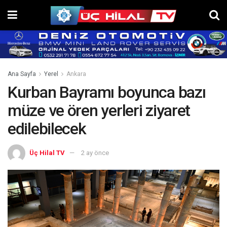
Ana Sayfa
Yerel
Ankara
Kurban Bayramı boyunca bazı
müze ve ören yerleri ziyaret
edilebilecek
Üç Hilal TV
2 ay önce