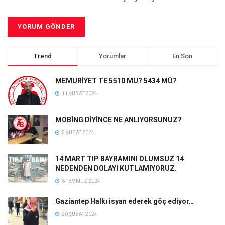
Trend
Yorumlar
En Son
MEMURİYET TE 5510 MU? 5434 MÜ?
11 ŞUBAT 2024
MOBİNG DİYİNCE NE ANLIYORSUNUZ?
5 ŞUBAT 2024
14 MART TIP BAYRAMINI OLUMSUZ 14
NEDENDEN DOLAYI KUTLAMIYORUZ.
6 TEMMUZ 2024
Gaziantep Halkı isyan ederek göç ediyor…
20 ŞUBAT 2024