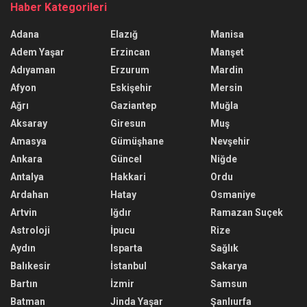
Haber Kategorileri
Adana
Elazığ
Manisa
Adem Yaşar
Erzincan
Manşet
Adıyaman
Erzurum
Mardin
Afyon
Eskişehir
Mersin
Ağrı
Gaziantep
Muğla
Aksaray
Giresun
Muş
Amasya
Gümüşhane
Nevşehir
Ankara
Güncel
Niğde
Antalya
Hakkari
Ordu
Ardahan
Hatay
Osmaniye
Artvin
Iğdır
Ramazan Suçek
Astroloji
İpucu
Rize
Aydın
Isparta
Sağlık
Balıkesir
İstanbul
Sakarya
Bartın
İzmir
Samsun
Batman
Jinda Yaşar
Şanlıurfa