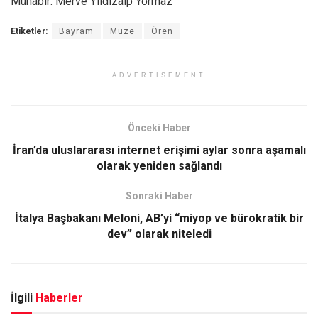
Muhabir: Merve Yıldızalp Yormaz
Etiketler:
Bayram
Müze
Ören
ADVERTISEMENT
Önceki Haber
İran’da uluslararası internet erişimi aylar sonra aşamalı
olarak yeniden sağlandı
Sonraki Haber
İtalya Başbakanı Meloni, AB’yi “miyop ve bürokratik bir
dev” olarak niteledi
İlgili
Haberler