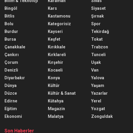
Bilim & Teknoloji
Karaman
Sivas
Bingöl
Kars
Siyaset
Bitlis
Kastamonu
Şırnak
Bolu
Kategorisiz
Spor
Burdur
Kayseri
Tekirdağ
Bursa
Keşfet
Tokat
Çanakkale
Kırıkkale
Trabzon
Çankırı
Kırklareli
Tunceli
Çorum
Kırşehir
Uşak
Denizli
Kocaeli
Van
Diyarbakır
Konya
Yalova
Dünya
Kültür
Yaşam
Düzce
Kültür & Sanat
Yazarlar
Edirne
Kütahya
Yerel
Eğitim
Magazin
Yozgat
Ekonomi
Malatya
Zonguldak
Son Haberler