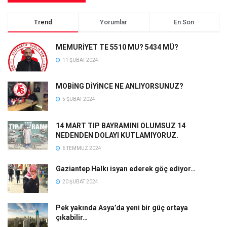
Trend
Yorumlar
En Son
MEMURİYET TE 5510 MU? 5434 MÜ?
11 ŞUBAT 2024
MOBİNG DİYİNCE NE ANLIYORSUNUZ?
5 ŞUBAT 2024
14 MART TIP BAYRAMINI OLUMSUZ 14
NEDENDEN DOLAYI KUTLAMIYORUZ.
6 TEMMUZ 2024
Gaziantep Halkı isyan ederek göç ediyor…
20 ŞUBAT 2024
Pek yakında Asya’da yeni bir güç ortaya
çıkabilir…