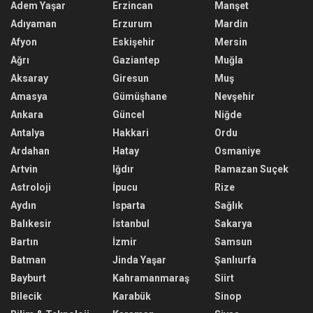
Adem Yaşar
Erzincan
Manşet
Adıyaman
Erzurum
Mardin
Afyon
Eskişehir
Mersin
Ağrı
Gaziantep
Muğla
Aksaray
Giresun
Muş
Amasya
Gümüşhane
Nevşehir
Ankara
Güncel
Niğde
Antalya
Hakkari
Ordu
Ardahan
Hatay
Osmaniye
Artvin
Iğdır
Ramazan Suçek
Astroloji
İpucu
Rize
Aydın
Isparta
Sağlık
Balıkesir
İstanbul
Sakarya
Bartın
İzmir
Samsun
Batman
Jinda Yaşar
Şanlıurfa
Bayburt
Kahramanmaraş
Siirt
Bilecik
Karabük
Sinop