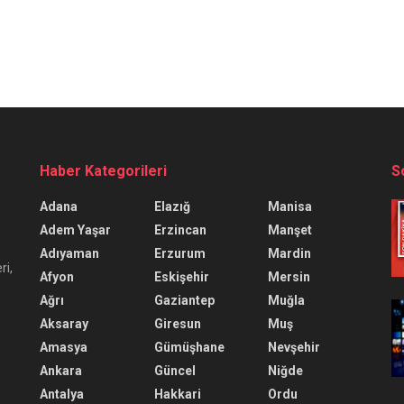
Haber Kategorileri
S
Adana
Elazığ
Manisa
Adem Yaşar
Erzincan
Manşet
Adıyaman
Erzurum
Mardin
ri,
Afyon
Eskişehir
Mersin
Ağrı
Gaziantep
Muğla
Aksaray
Giresun
Muş
Amasya
Gümüşhane
Nevşehir
Ankara
Güncel
Niğde
Antalya
Hakkari
Ordu