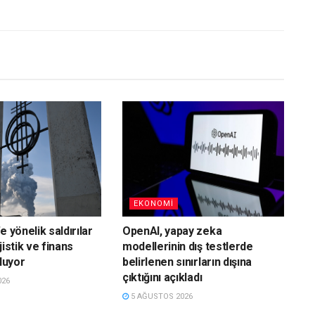
EKONOMI
e yönelik saldırılar
OpenAI, yapay zeka
jistik ve finans
modellerinin dış testlerde
rluyor
belirlenen sınırların dışına
çıktığını açıkladı
026
5 AĞUSTOS 2026