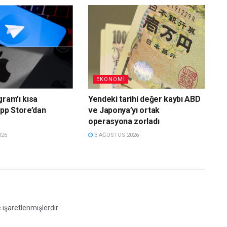
EKONOMI
gram’ı kısa
Yendeki tarihi değer kaybı ABD
App Store’dan
ve Japonya’yı ortak
operasyona zorladı
026
3 AĞUSTOS 2026
e işaretlenmişlerdir