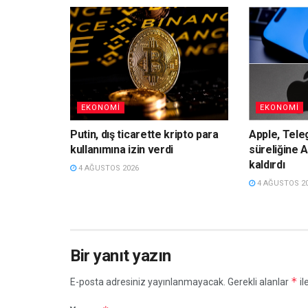
EKONOMI
EKONOMI
Putin, dış ticarette kripto para
Apple, Tele
kullanımına izin verdi
süreliğine 
kaldırdı
4 AĞUSTOS 2026
4 AĞUSTOS 2
Bir yanıt yazın
*
E-posta adresiniz yayınlanmayacak.
Gerekli alanlar
il