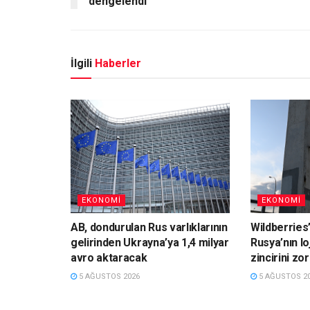
dengelendi
İlgili
Haberler
EKONOMI
EKONOMI
AB, dondurulan Rus varlıklarının
Wildberries’
gelirinden Ukrayna’ya 1,4 milyar
Rusya’nın lo
avro aktaracak
zincirini zo
5 AĞUSTOS 2026
5 AĞUSTOS 2