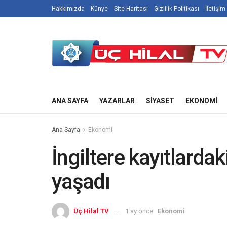
Hakkımızda
Künye
Site Haritası
Gizlilik Politikası
İletişim
ANA SAYFA
YAZARLAR
SIYASET
EKONOMI
Ana Sayfa
Ekonomi
İngiltere kayıtlardak
yaşadı
Üç Hilal TV
1 ay önce
Ekonomi