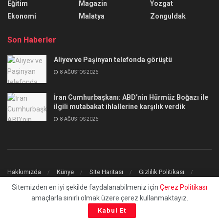
Eğitim
Magazin
Yozgat
Ekonomi
Malatya
Zonguldak
Son Haberler
Aliyev ve Paşinyan telefonda görüştü
8 AĞUSTOS 2026
İran Cumhurbaşkanı: ABD’nin Hürmüz Boğazı ile
ilgili mutabakat ihlallerine karşılık verdik
8 AĞUSTOS 2026
Hakkımızda
Künye
Site Haritası
Gizlilik Politikası
İletişim
Sitemizden en iyi şekilde faydalanabilmeniz için
Çerez Politikası
amaçlarla sınırlı olmak üzere çerez kullanmaktayız.
© 2023
uchilaltv.com
- Tüm Hakları Saklıdır.
Kabul Et