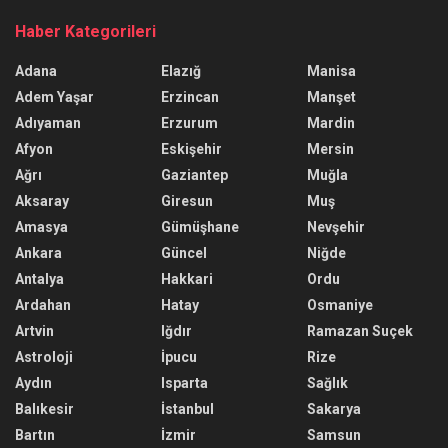
Haber Kategorileri
Adana
Elazığ
Manisa
Adem Yaşar
Erzincan
Manşet
Adıyaman
Erzurum
Mardin
Afyon
Eskişehir
Mersin
Ağrı
Gaziantep
Muğla
Aksaray
Giresun
Muş
Amasya
Gümüşhane
Nevşehir
Ankara
Güncel
Niğde
Antalya
Hakkari
Ordu
Ardahan
Hatay
Osmaniye
Artvin
Iğdır
Ramazan Suçek
Astroloji
İpucu
Rize
Aydın
Isparta
Sağlık
Balıkesir
İstanbul
Sakarya
Bartın
İzmir
Samsun