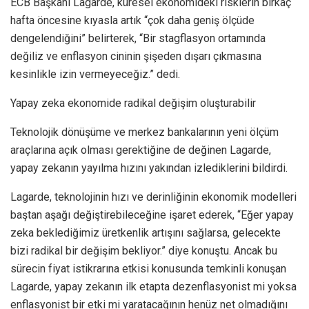
ECB Başkanı Lagarde, küresel ekonomideki risklerin birkaç
hafta öncesine kıyasla artık “çok daha geniş ölçüde
dengelendiğini” belirterek, “Bir stagflasyon ortamında
değiliz ve enflasyon cininin şişeden dışarı çıkmasına
kesinlikle izin vermeyeceğiz.” dedi.
Yapay zeka ekonomide radikal değişim oluşturabilir
Teknolojik dönüşüme ve merkez bankalarının yeni ölçüm
araçlarına açık olması gerektiğine de değinen Lagarde,
yapay zekanın yayılma hızını yakından izlediklerini bildirdi.
Lagarde, teknolojinin hızı ve derinliğinin ekonomik modelleri
baştan aşağı değiştirebileceğine işaret ederek, “Eğer yapay
zeka beklediğimiz üretkenlik artışını sağlarsa, gelecekte
bizi radikal bir değişim bekliyor.” diye konuştu. Ancak bu
sürecin fiyat istikrarına etkisi konusunda temkinli konuşan
Lagarde, yapay zekanın ilk etapta dezenflasyonist mi yoksa
enflasyonist bir etki mi yaratacağının henüz net olmadığını