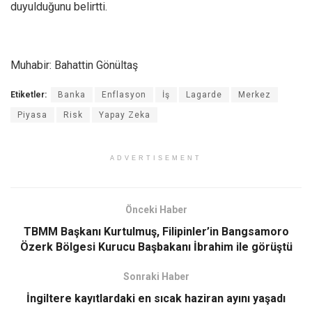
duyulduğunu belirtti.
Muhabir: Bahattin Gönültaş
Etiketler:
Banka
Enflasyon
İş
Lagarde
Merkez
Piyasa
Risk
Yapay Zeka
ADVERTISEMENT
Önceki Haber
TBMM Başkanı Kurtulmuş, Filipinler’in Bangsamoro
Özerk Bölgesi Kurucu Başbakanı İbrahim ile görüştü
Sonraki Haber
İngiltere kayıtlardaki en sıcak haziran ayını yaşadı