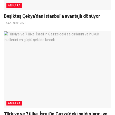
ANKARA
Beşiktaş Çekya’dan İstanbul’a avantajlı dönüyor
6 AĞUSTOS 2026
ANKARA
Türkiye ve 7 ülke, İsrail’in Gazze’deki saldırılarını ve