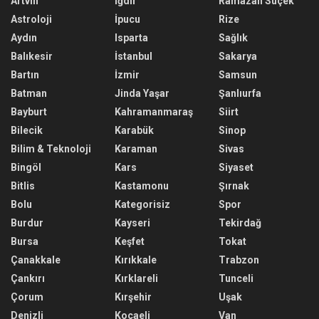
Artvin
Iğdır
Ramazan Suçek
Astroloji
İpucu
Rize
Aydın
Isparta
Sağlık
Balıkesir
İstanbul
Sakarya
Bartın
İzmir
Samsun
Batman
Jinda Yaşar
Şanlıurfa
Bayburt
Kahramanmaraş
Siirt
Bilecik
Karabük
Sinop
Bilim & Teknoloji
Karaman
Sivas
Bingöl
Kars
Siyaset
Bitlis
Kastamonu
Şırnak
Bolu
Kategorisiz
Spor
Burdur
Kayseri
Tekirdağ
Bursa
Keşfet
Tokat
Çanakkale
Kırıkkale
Trabzon
Çankırı
Kırklareli
Tunceli
Çorum
Kırşehir
Uşak
Denizli
Kocaeli
Van