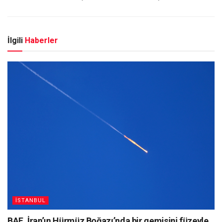
İlgili
Haberler
İSTANBUL
BAE, İran’ın Hürmüz Boğazı’nda bir gemisini füzeyle