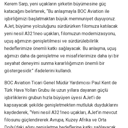
Kerem Sarp, yeni uçakların şirketin büyümesine güç
katacağını belirterek, “Bu anlaşmayla BOC Aviation ile
işbirliğimizi başlatmaktan büyük memnuniyet duyuyoruz.
AJet, büyüme yolculuğunu sürdürürken filomuza katılacak
yeni nesil A321neo uçakları, filomuzun modernizasyonu,
uçuş ağımızın genişletilmesi ve sürdürülebilirlik
hedeflerimize önemli katkı sağlayacak. Bu anlaşma, uçuş
ağımızı daha da genişletme ve misafirlerimize daha iyi bir
seyahat deneyimi sunma kararlılığımızın önemli bir
göstergesidir.” ifadelerini kullandı.
BOC Aviation Ticari Genel Müdür Yardımcısı Paul Kent de
Türk Hava Yolları Grubu ile uzun yıllara dayanan güçlü
işbirliklerini grubun hızla büyüyen üyesi AJet’i de
kapsayacak şekilde genişletmekten mutluluk duyduklarını
kaydederek, “Yeni nesil A321neo uçakları, AJet’in mevcut
filosunu güçlendirerek Avrupa, Kuzey Afrika ve Orta
Doğu’daki ağını genişletme hedeflerine katkı sağlayacak.