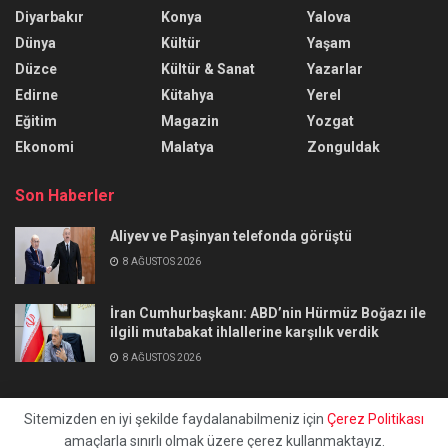
Diyarbakır
Konya
Yalova
Dünya
Kültür
Yaşam
Düzce
Kültür & Sanat
Yazarlar
Edirne
Kütahya
Yerel
Eğitim
Magazin
Yozgat
Ekonomi
Malatya
Zonguldak
Son Haberler
Aliyev ve Paşinyan telefonda görüştü
8 AĞUSTOS 2026
İran Cumhurbaşkanı: ABD’nin Hürmüz Boğazı ile
ilgili mutabakat ihlallerine karşılık verdik
8 AĞUSTOS 2026
Sitemizden en iyi şekilde faydalanabilmeniz için
Çerez Politikası
amaçlarla sınırlı olmak üzere çerez kullanmaktayız.