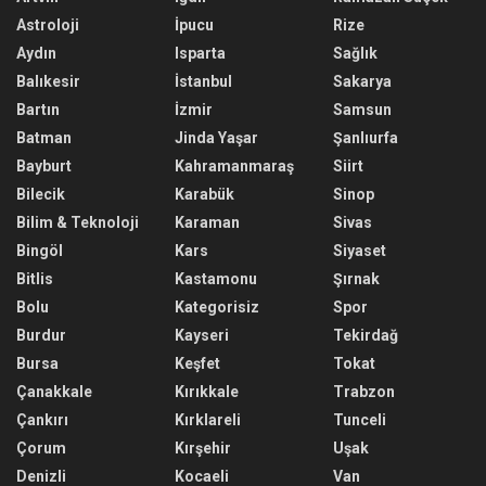
Astroloji
İpucu
Rize
Aydın
Isparta
Sağlık
Balıkesir
İstanbul
Sakarya
Bartın
İzmir
Samsun
Batman
Jinda Yaşar
Şanlıurfa
Bayburt
Kahramanmaraş
Siirt
Bilecik
Karabük
Sinop
Bilim & Teknoloji
Karaman
Sivas
Bingöl
Kars
Siyaset
Bitlis
Kastamonu
Şırnak
Bolu
Kategorisiz
Spor
Burdur
Kayseri
Tekirdağ
Bursa
Keşfet
Tokat
Çanakkale
Kırıkkale
Trabzon
Çankırı
Kırklareli
Tunceli
Çorum
Kırşehir
Uşak
Denizli
Kocaeli
Van