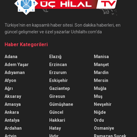
Türkiye'nin en kapsamlı haber sitesi. Son dakika haberleri, en
güncel gelişmeler ve özel yazarlar Uchilaltv.com'da
Haber Kategorileri
Adana
Elazığ
Manisa
Adem Yaşar
Erzincan
Manşet
Adıyaman
Erzurum
Mardin
Afyon
Eskişehir
Mersin
Ağrı
Gaziantep
Muğla
Aksaray
Giresun
Muş
Amasya
Gümüşhane
Nevşehir
Ankara
Güncel
Niğde
Antalya
Hakkari
Ordu
Ardahan
Hatay
Osmaniye
Artvin
Iğdır
Ramazan Suçek