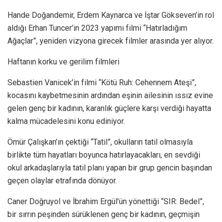
Hande Doğandemir, Erdem Kaynarca ve İştar Gökseven’in rol
aldığı Erhan Tuncer’in 2023 yapımı filmi “Hatırladığım
Ağaçlar”, yeniden vizyona girecek filmler arasında yer alıyor.
Haftanın korku ve gerilim filmleri
Sebastien Vanicek’in filmi “Kötü Ruh: Cehennem Ateşi”,
kocasını kaybetmesinin ardından eşinin ailesinin ıssız evine
gelen genç bir kadının, karanlık güçlere karşı verdiği hayatta
kalma mücadelesini konu ediniyor.
Ömür Çalışkan’ın çektiği “Tatil”, okulların tatil olmasıyla
birlikte tüm hayatları boyunca hatırlayacakları, en sevdiği
okul arkadaşlarıyla tatil planı yapan bir grup gencin başından
geçen olaylar etrafında dönüyor.
Caner Doğruyol ve İbrahim Ergül’ün yönettiği “SIR: Bedel”,
bir sırrın peşinden sürüklenen genç bir kadının, geçmişin