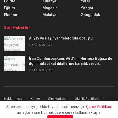
Edirne
Kütahya
Yerel
Eğitim
Magazin
Yozgat
Ekonomi
Malatya
Zonguldak
Son Haberler
Aliyev ve Paşinyan telefonda görüştü
8 AĞUSTOS 2026
İran Cumhurbaşkanı: ABD’nin Hürmüz Boğazı ile
ilgili mutabakat ihlallerine karşılık verdik
8 AĞUSTOS 2026
Hakkımızda
Künye
Site Haritası
Gizlilik Politikası
İletişim
Sitemizden en iyi şekilde faydalanabilmeniz için
Çerez Politikası
amaçlarla sınırlı olmak üzere çerez kullanmaktayız.
© 2023
uchilaltv.com
- Tüm Hakları Saklıdır.