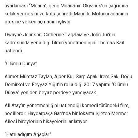
uyarlaması “Moana”, genç Moana’nın Okyanus’un çağrısına
kulak vermesini ve kötü şöhretli Maui ile Motunui adasının
ötesine yelken açmasını işliyor.
Dwayne Johnson, Catherine Laga’aia ve John Tui’nin
kadrosunda yer aldığı filmin yönetmenliğini Thomas Kail
üstlendi.
“Ölümlü Dünya”
Ahmet Mümtaz Taylan, Alper Kul, Sarp Apak, İrem Sak, Doğu
Demirkol ve Feyyaz Yiğit’in rol aldığı 2017 yapımı “Ölümlü
Dünya” yeniden beyaz perdeye yansıyacak.
Ali Atay’ın yönetmenliğini üstlendiği komedi türündeki film,
nesillerdir Haydarpaşa Garı’nda bir lokanta işleten Mermer
Ailesi bireylerinin hikayelerini anlatıyor.
“Hatırladığım Ağaçlar”