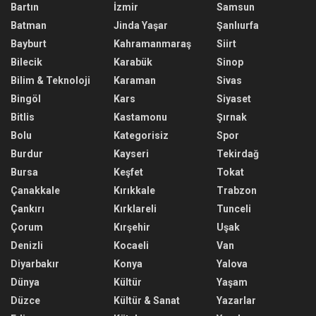
Bartın
İzmir
Samsun
Batman
Jinda Yaşar
Şanlıurfa
Bayburt
Kahramanmaraş
Siirt
Bilecik
Karabük
Sinop
Bilim & Teknoloji
Karaman
Sivas
Bingöl
Kars
Siyaset
Bitlis
Kastamonu
Şırnak
Bolu
Kategorisiz
Spor
Burdur
Kayseri
Tekirdağ
Bursa
Keşfet
Tokat
Çanakkale
Kırıkkale
Trabzon
Çankırı
Kırklareli
Tunceli
Çorum
Kırşehir
Uşak
Denizli
Kocaeli
Van
Diyarbakır
Konya
Yalova
Dünya
Kültür
Yaşam
Düzce
Kültür & Sanat
Yazarlar