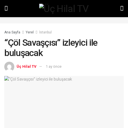
Ana Sayfa
Yerel
İstanbul
“Çöl Savaşçısı” izleyici ile
buluşacak
Üç Hilal TV
1 ay önce